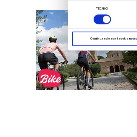
Al fine di revocare il consenso prestato e vis
Selezione
TECNICI
del
consenso
Continua solo con i cookie neces
Bike