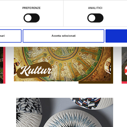
ualizzare le informazioni complete sul trattamento dati clicca qui:
Cookie Policy
PREFERENZE
ANALITICI
sari
Accetta selezionati
Kultur