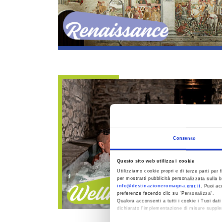
Renaissance
Consenso
Questo sito web utilizza i cookie
Utilizziamo cookie propri e di terze parti per f
per mostrarti pubblicità personalizzata sulla b
info@destinazioneromagna.emr.it
. Puoi ac
preferenze facendo clic su “Personalizza”.
Wellness
Qualora acconsenti a tutti i cookie i Tuoi da
dichiarato l’implementazione di misure supple