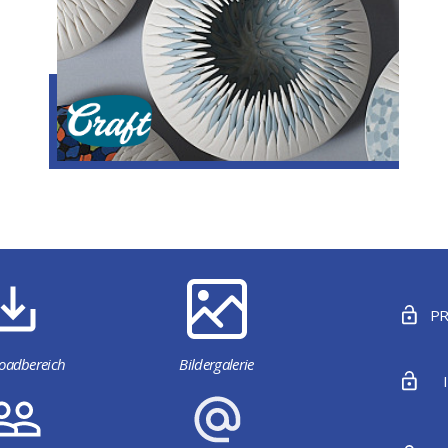
Craft
PR
oadbereich
Bildergalerie