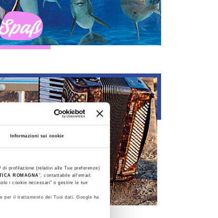
Fun
Informazioni sui cookie
 di profilazione (relativi alle Tue preferenze)
STICA ROMAGNA
”, contattabile all'email:
olo i cookie necessari" o gestire le tue
Liscio
e per il trattamento dei Tuoi dati. Google ha