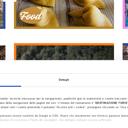
Food
Dettagli
inalità: tecniche (necessari per la navigazione), analitiche (per le statistiche) e cookie traccianti /
ase della navigazione delle pagine del sito. Il titolare del trattamento è “
DESTINAZIONE TURI
cettare tutti i cookie premendo il pulsante “Accetta tutti i cookie”, proseguire cliccando su “Usa s
Sport
ti potranno essere trasferiti da Google in USA, Paese che attualmente non fornisce garanzie idone
mentari di sicurezza a Tutela dei navigatori, che abbiamo valutato essere sufficienti.