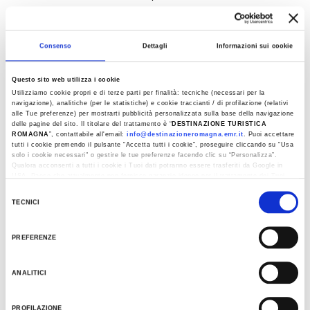
Consenso
Dettagli
Informazioni sui cookie
+
−
Questo sito web utilizza i cookie
Utilizziamo cookie propri e di terze parti per finalità: tecniche (necessari per la
navigazione), analitiche (per le statistiche) e cookie traccianti / di profilazione (relativi
alle Tue preferenze) per mostrarti pubblicità personalizzata sulla base della navigazione
delle pagine del sito. Il titolare del trattamento è “
DESTINAZIONE TURISTICA
ROMAGNA
”, contattabile all'email:
info@destinazioneromagna.emr.it
. Puoi accettare
tutti i cookie premendo il pulsante “Accetta tutti i cookie”, proseguire cliccando su “Usa
solo i cookie necessari" o gestire le tue preferenze facendo clic su “Personalizza”.
Qualora acconsenti a tutti i cookie i Tuoi dati potranno essere trasferiti da Google in
USA, Paese che attualmente non fornisce garanzie idonee per il trattamento dei Tuoi
dati. Google ha dichiarato l’implementazione di misure supplementari di sicurezza a
Selezione
Tutela dei navigatori, che abbiamo valutato essere sufficienti.
TECNICI
del
Al fine di revocare il consenso prestato e visualizzare le informazioni complete sul
consenso
trattamento dati clicca qui:
Cookie Policy
PREFERENZE
ANALITICI
PROFILAZIONE