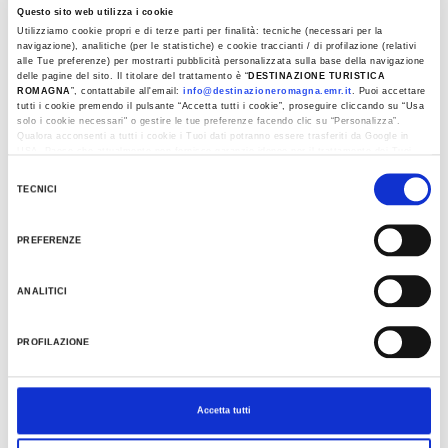
Questo sito web utilizza i cookie
Utilizziamo cookie propri e di terze parti per finalità: tecniche (necessari per la
navigazione), analitiche (per le statistiche) e cookie traccianti / di profilazione (relativi
alle Tue preferenze) per mostrarti pubblicità personalizzata sulla base della navigazione
delle pagine del sito. Il titolare del trattamento è “
DESTINAZIONE TURISTICA
ROMAGNA
”, contattabile all'email:
info@destinazioneromagna.emr.it
. Puoi accettare
tutti i cookie premendo il pulsante “Accetta tutti i cookie”, proseguire cliccando su “Usa
solo i cookie necessari" o gestire le tue preferenze facendo clic su “Personalizza”.
Qualora acconsenti a tutti i cookie i Tuoi dati potranno essere trasferiti da Google in
USA, Paese che attualmente non fornisce garanzie idonee per il trattamento dei Tuoi
dati. Google ha dichiarato l’implementazione di misure supplementari di sicurezza a
Selezione
Tutela dei navigatori, che abbiamo valutato essere sufficienti.
TECNICI
del
Al fine di revocare il consenso prestato e visualizzare le informazioni complete sul
consenso
trattamento dati clicca qui:
Cookie Policy
PREFERENZE
ANALITICI
EVENTS
PROFILAZIONE
Accetta tutti