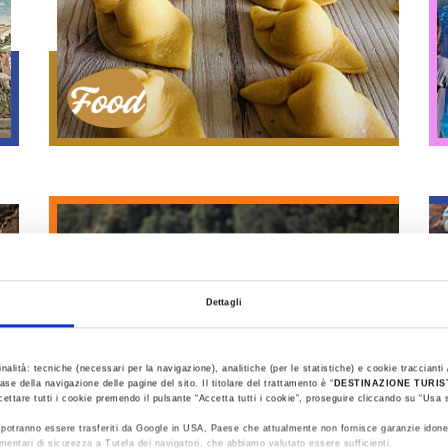
Gastronomie
Dettagli
inalità: tecniche (necessari per la navigazione), analitiche (per le statistiche) e cookie traccianti /
ase della navigazione delle pagine del sito. Il titolare del trattamento è “
DESTINAZIONE TURI
cettare tutti i cookie premendo il pulsante “Accetta tutti i cookie”, proseguire cliccando su “Usa s
ti potranno essere trasferiti da Google in USA, Paese che attualmente non fornisce garanzie idone
mentari di sicurezza a Tutela dei navigatori, che abbiamo valutato essere sufficienti.