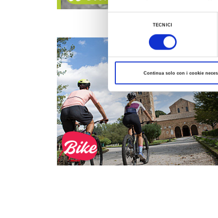
Bien-être
Al fine di revocare il consenso prestato e vis
Selezione
TECNICI
del
consenso
Continua solo con i cookie neces
Vélo