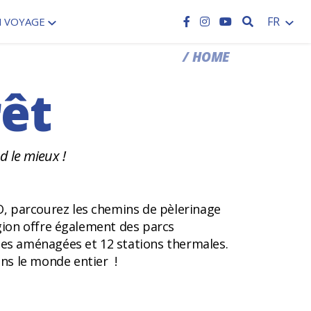
RECHERCH
FR
N VOYAGE
HOME
rêt
d le mieux !
O, parcourez les chemins de pèlerinage
égion offre également des parcs
ges aménagées et 12 stations thermales.
ans le monde entier !