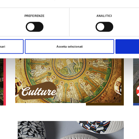
Sport
ualizzare le informazioni complete sul trattamento dati clicca qui:
Cookie Policy
PREFERENZE
ANALITICI
sari
Accetta selezionati
Culture