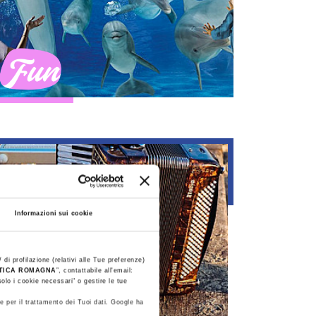
Fun
Informazioni sui cookie
 di profilazione (relativi alle Tue preferenze)
STICA ROMAGNA
”, contattabile all'email:
olo i cookie necessari" o gestire le tue
e per il trattamento dei Tuoi dati. Google ha