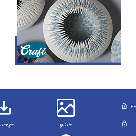
Artisanat
PR
écharger
galerie