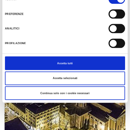
del
Al fine di revocare il consenso prestato e visualizzare le informazioni complete sul
consenso
VAI
trattamento dati clicca qui:
Cookie Policy
PREFERENZE
ANALITICI
PROFILAZIONE
Accetta tutti
Accetta selezionati
Continua solo con i cookie necessari