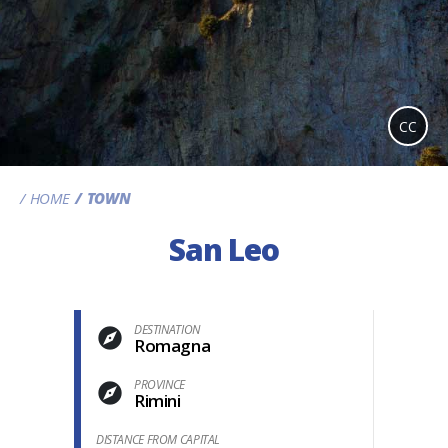
CC
HOME
TOWN
San Leo
DESTINATION
Romagna
PROVINCE
Rimini
DISTANCE FROM CAPITAL