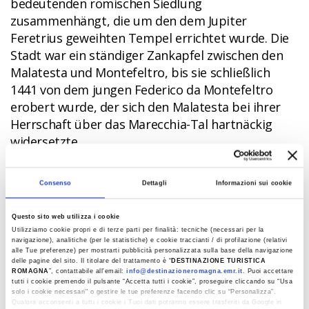
bedeutenden römischen Siedlung
zusammenhängt, die um den dem Jupiter
Feretrius geweihten Tempel errichtet wurde. Die
Stadt war ein ständiger Zankapfel zwischen den
Malatesta und Montefeltro, bis sie schließlich
1441 von dem jungen Federico da Montefeltro
erobert wurde, der sich den Malatesta bei ihrer
Herrschaft über das Marecchia-Tal hartnäckig
widersetzte.
Viele berühmte Persönlichkeiten waren in San Leo
Consenso
Dettagli
Informazioni sui cookie
zu Gast, wie Dante Alighieri und der heilige Franz
von Assisi, der hier den Monte della Verna als
Questo sito web utilizza i cookie
Geschenk erhielt. Im Jahr 1631 dem Kirchenstaat
Utilizziamo cookie propri e di terze parti per finalità: tecniche (necessari per la
übergeben, wurde die Festung von San Leo zu
navigazione), analitiche (per le statistiche) e cookie traccianti / di profilazione (relativi
alle Tue preferenze) per mostrarti pubblicità personalizzata sulla base della navigazione
einem Hochsicherheitsgefängnis, in dem unter
delle pagine del sito. Il titolare del trattamento è “
DESTINAZIONE TURISTICA
ROMAGNA
”, contattabile all'email:
info@destinazioneromagna.emr.it
. Puoi accettare
anderem der Alchemist und Hochstapler Graf
tutti i cookie premendo il pulsante “Accetta tutti i cookie”, proseguire cliccando su “Usa
Cagliostro (1795) und der italienische Revolutionär
solo i cookie necessari" o gestire le tue preferenze facendo clic su “Personalizza”.
Qualora acconsenti a tutti i cookie i Tuoi dati potranno essere trasferiti da Google in