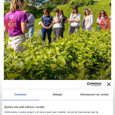
1
2
/
Consenso
Dettagli
Informazioni sui cookie
DETAILS
Questo sito web utilizza i cookie
PLACE
Utilizziamo cookie propri e di terze parti per finalità: tecniche (necessari per la