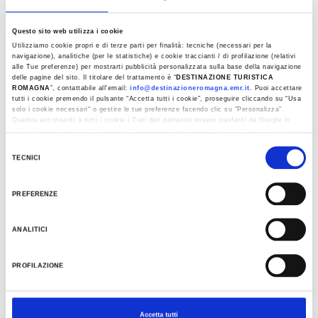
Questo sito web utilizza i cookie
DETAILS
Utilizziamo cookie propri e di terze parti per finalità: tecniche (necessari per la
navigazione), analitiche (per le statistiche) e cookie traccianti / di profilazione (relativi
alle Tue preferenze) per mostrarti pubblicità personalizzata sulla base della navigazione
PLACE
delle pagine del sito. Il titolare del trattamento è “
DESTINAZIONE TURISTICA
ROMAGNA
”, contattabile all'email:
info@destinazioneromagna.emr.it
. Puoi accettare
CARONTE TOUR: e-BIKE + Boot nach Ridracoli
tutti i cookie premendo il pulsante “Accetta tutti i cookie”, proseguire cliccando su “Usa
solo i cookie necessari" o gestire le tue preferenze facendo clic su “Personalizza”.
Qualora acconsenti a tutti i cookie i Tuoi dati potranno essere trasferiti da Google in
USA, Paese che attualmente non fornisce garanzie idonee per il trattamento dei Tuoi
KONTAKT
dati. Google ha dichiarato l’implementazione di misure supplementari di sicurezza a
Selezione
Tutela dei navigatori, che abbiamo valutato essere sufficienti.
TECNICI
0543917912
del
Al fine di revocare il consenso prestato e visualizzare le informazioni complete sul
ladigadiridracoli@atlantide.net
consenso
trattamento dati clicca qui:
Cookie Policy
PREFERENZE
website
ANALITICI
KALENDER
PROFILAZIONE
Mai 2025
M
D
M
D
F
S
S
1
2
3
4
Accetta tutti