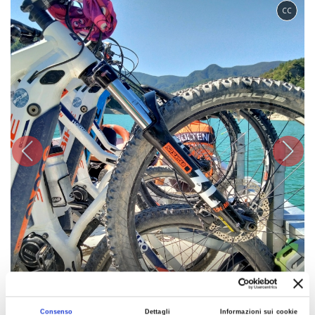
CC
1
2
/
Consenso
Dettagli
Informazioni sui cookie