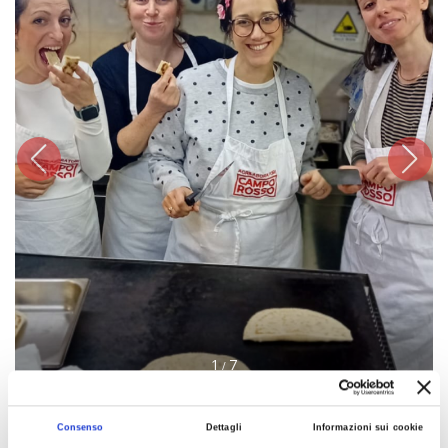
1
7
/
Consenso
Dettagli
Informazioni sui cookie