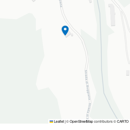
Leaflet
|
©
OpenStreetMap
contributors ©
CARTO