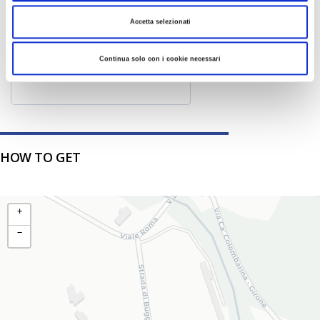
12
13
14
15
16
17
18
Accetta selezionati
19
20
21
22
23
24
25
Continua solo con i cookie necessari
26
27
28
29
30
31
HOW TO GET
+
−