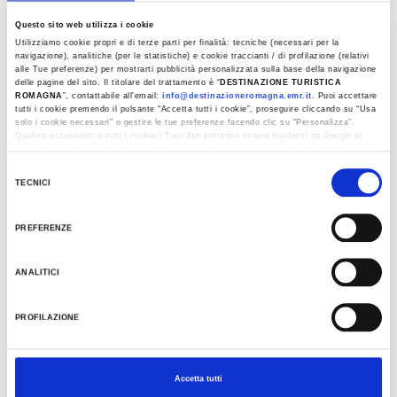
DETAILS
Questo sito web utilizza i cookie
PLACE
Utilizziamo cookie propri e di terze parti per finalità: tecniche (necessari per la
navigazione), analitiche (per le statistiche) e cookie traccianti / di profilazione (relativi
Workshop zur Futtersuche und Piadina romagnola
alle Tue preferenze) per mostrarti pubblicità personalizzata sulla base della navigazione
mit Verkostung
delle pagine del sito. Il titolare del trattamento è “
DESTINAZIONE TURISTICA
ROMAGNA
”, contattabile all'email:
info@destinazioneromagna.emr.it
. Puoi accettare
tutti i cookie premendo il pulsante “Accetta tutti i cookie”, proseguire cliccando su “Usa
solo i cookie necessari" o gestire le tue preferenze facendo clic su “Personalizza”.
Qualora acconsenti a tutti i cookie i Tuoi dati potranno essere trasferiti da Google in
KONTAKT
USA, Paese che attualmente non fornisce garanzie idonee per il trattamento dei Tuoi
dati. Google ha dichiarato l’implementazione di misure supplementari di sicurezza a
Selezione
+39 380 5142609
Tutela dei navigatori, che abbiamo valutato essere sufficienti.
TECNICI
del
info@agriturismocamporosso.com
Al fine di revocare il consenso prestato e visualizzare le informazioni complete sul
consenso
trattamento dati clicca qui:
Cookie Policy
website
PREFERENZE
KALENDER
ANALITICI
Mai 2025
PROFILAZIONE
M
D
M
D
F
S
S
1
2
3
4
Accetta tutti
5
6
7
8
9
10
11