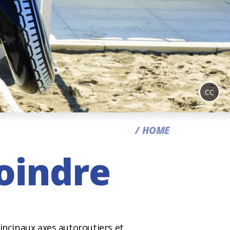
CC
HOME
oindre
rincipaux axes autoroutiers et