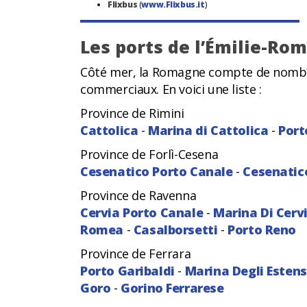
Flixbus
(
www.Flixbus.it
)
Les ports de l’Émilie-Ro
Côté mer, la Romagne compte de nombre
commerciaux. En voici une liste :
Province de Rimini
Cattolica
-
Marina di Cattolica
-
Port
Province de Forlì-Cesena
Cesenatico Porto Canale
-
Cesenatic
Province de Ravenna
Cervia Porto Canale
-
Marina Di Cerv
Romea
-
Casalborsetti
-
Porto Reno
Province de Ferrara
Porto Garibaldi
-
Marina Degli Estens
Goro
-
Gorino Ferrarese