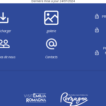
Dernière mise à jour 24/07/2024
PR
écharger
galerie
P
os de nous
Contacts