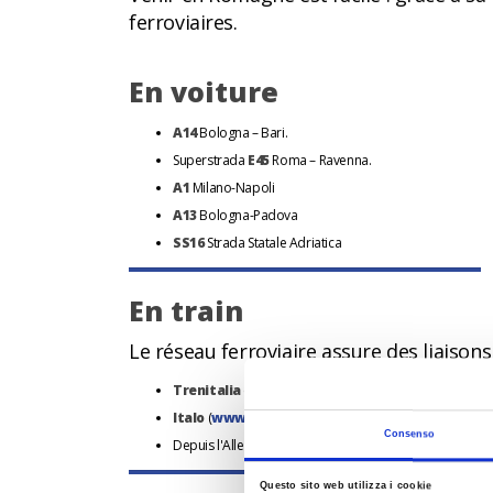
ferroviaires.
En voiture
A14
Bologna – Bari.
Superstrada
E45
Roma – Ravenna.
A1
Milano-Napoli
A13
Bologna-Padova
SS16
Strada Statale Adriatica
En train
Le réseau ferroviaire assure des liaisons r
Trenitalia
(
www.trenitalia.com)
Italo
(
www.italotreno.it)
Consenso
Depuis l'Allemagne – via le Brenner
Deutsche Bahn
(
Questo sito web utilizza i cookie