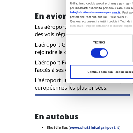
Utilizziamo cookie propri e di terze parti per f
per mostrarti pubblicità personalizzata sulla b
En avion
info@destinazioneromagna.emr.it
. Puoi ac
preferenze facendo clic su “Personalizza”.
Qualora acconsenti a tutti i cookie i Tuoi da
Les aéroports internationaux de Bologne,
dichiarato l’implementazione di misure supple
des vols réguliers et des vols charters.
Al fine di revocare il consenso prestato e vis
Selezione
L’aéroport Guglielmo Marconi de Bologne
TECNICI
del
rejoindre le chef-lieu de l’Émilie-Roma
consenso
L’aéroport Federico Fellini de Rimini : s
l’accès à ses célèbres plages avec des
Continua solo con i cookie neces
L'aéroport Luigi Ridolfi de Forlì : le pl
européennes les plus prisées.
En autobus
Shuttle Bus
(
www.shuttleitalyairport.it
)