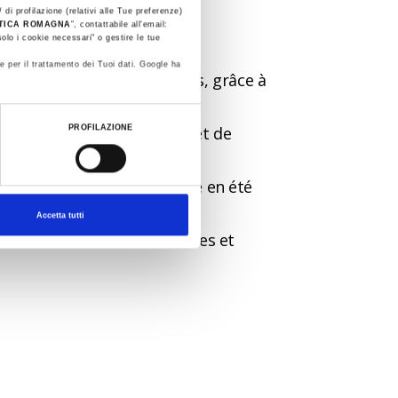
 di profilazione (relativi alle Tue preferenze)
STICA ROMAGNA
”, contattabile all'email:
olo i cookie necessari" o gestire le tue
e per il trattamento dei Tuoi dati. Google ha
es italiennes et européennes, grâce à
s internationales ; il permet de
PROFILAZIONE
éroport de la région facilite en été
’Europe.
Accetta tutti
nes des destinations italiennes et