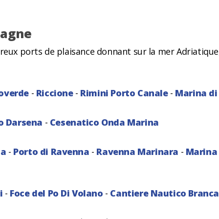
magne
ux ports de plaisance donnant sur la mer Adriatique
overde
-
Riccione
-
Rimini Porto Canale
-
Marina di
o Darsena
-
Cesenatico Onda Marina
ia
-
Porto di Ravenna
-
Ravenna Marinara
-
Marina
i
-
Foce del Po Di Volano
-
Cantiere Nautico Branca