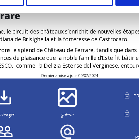
César Borgia, prison puis tombeau de l’énigmatique Cag
rare
, le circuit des châteaux s’enrichit de nouvelles éta
ana de Brisighella et la forteresse de Castrocaro.
trons le splendide Château de Ferrare, tandis que dan
ces de plaisance que la noble famille d’Este fit bâtir en
ESCO, comme la Delizia Estense del Verginese, entour
Dernière mise à jour 09/07/2024
PR
écharger
galerie
P