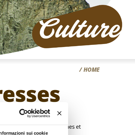
CC
HOME
resses
endes à couper le souffle
où se mêlent légendes de dames et
Informazioni sui cookie