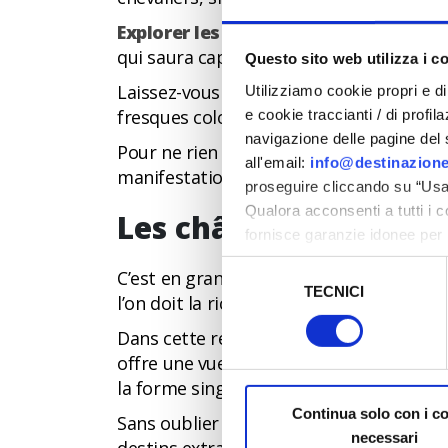
Explorer les châteaux de la Romagne,
qui saura captiver petits et grands.
Questo sito web utilizza i c
Laissez-vous guider à travers forteress
Utilizziamo cookie propri e di 
fresques colorées et étendards flottants
e cookie traccianti / di profil
navigazione delle pagine del si
Pour ne rien manquer des événements org
all'email:
info@destinazione
manifestation Castelli Aperti.
proseguire cliccando su “Usa 
Qualora acconsenti a tutti i 
Les châteaux des Mala
fornisce garanzie idonee per 
sicurezza a Tutela dei naviga
Selezione
C’est en grande partie aux Malatesta, se
TECNICI
del
l’on doit la richesse en châteaux et for
Al fine di revocare il consens
consenso
Policy
Dans cette région, nombreux sont les sit
offre une vue imprenable sur toute la pl
la forme singulière, qui domine un mont
Continua solo con i c
Sans oublier le Fort de San Leo, bâti su
necessari