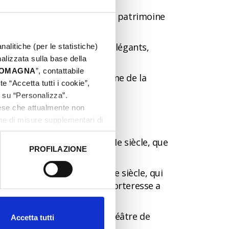
: chaque province abrite un patrimoine
sance, demeures et salons élégants,
nalitiche (per le statistiche)
nalizzata sulla base della
 ROMAGNA
”, contattabile
as de consulter le programme de la
e “Accetta tutti i cookie”,
c su “Personalizza”.
aese che attualmente non
imini
one di misure supplementari di
t deux siècles, jusqu’au XVIe siècle, que
PROFILAZIONE
 dati clicca qui:
Cookie
de Verucchio datant du XIIe siècle, qui
a de Montefiore Conca, une forteresse a
un point de vue remarquable.
tégique exceptionnelle et théâtre de
Accetta tutti