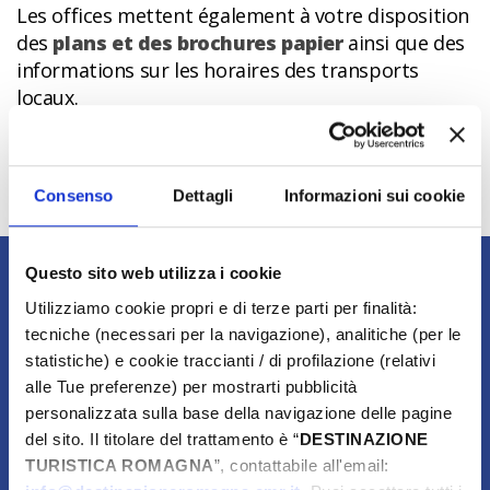
Les offices mettent également à votre disposition
des
plans et des brochures papier
ainsi que des
informations sur les horaires des transports
locaux.
Pour savoir où se trouve
l’office le plus proche
de votre prochaine destination
, il vous suffit de
consulter la carte ci-dessous.
Consenso
Dettagli
Informazioni sui cookie
Dernière mise à jour 24/07/2024
Questo sito web utilizza i cookie
Contenu propriété de Destinazione Turistica Romagna
Utilizziamo cookie propri e di terze parti per finalità:
tecniche (necessari per la navigazione), analitiche (per le
statistiche) e cookie traccianti / di profilazione (relativi
alle Tue preferenze) per mostrarti pubblicità
personalizzata sulla base della navigazione delle pagine
del sito. Il titolare del trattamento è “
DESTINAZIONE
TURISTICA ROMAGNA
”, contattabile all'email: