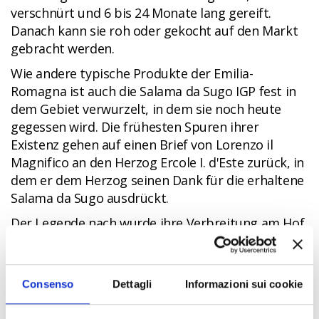
verschnürt und 6 bis 24 Monate lang gereift.
Danach kann sie roh oder gekocht auf den Markt
gebracht werden.
Wie andere typische Produkte der Emilia-
Romagna ist auch die Salama da Sugo IGP fest in
dem Gebiet verwurzelt, in dem sie noch heute
gegessen wird. Die frühesten Spuren ihrer
Existenz gehen auf einen Brief von Lorenzo il
Magnifico an den Herzog Ercole I. d'Este zurück, in
dem er dem Herzog seinen Dank für die erhaltene
Salama da Sugo ausdrückt.
Der Legende nach wurde ihre Verbreitung am Hof
der Este von Lucrezia Borgia, der Frau von Alfonso
d'Este, zu Beginn des 16. Jahrhunderts gefördert.
Seitdem wurde die Salama zu einem der
Consenso
Dettagli
Informazioni sui cookie
Hauptgerichte bei den Banketten der Este. Im
Laufe der Zeit wurde sie zu einem bäuerlichen