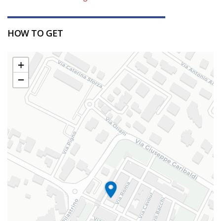
HOW TO GET
+
−