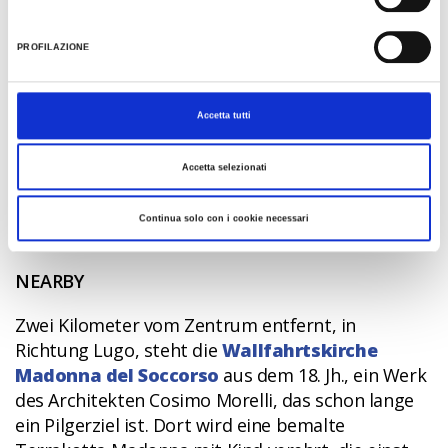
Sommer wird es lebendig und bunt in diesem
alten Dorf beim
Popoli Pop Cult Festival
. Dann
PROFILAZIONE
finden an jedem Ort, in jedem historischen
Gebäude und auf jedem freien Platz
Tanzaufführungen aus aller Welt statt und es gibt
Accetta tutti
Essenstände mit kulinarischen Spezialiäten aus
aller Welt und aus der Romagna sowie Kunst- und
Accetta selezionati
Fotoausstellungen.
Continua solo con i cookie necessari
NEARBY
Zwei Kilometer vom Zentrum entfernt, in
Richtung Lugo, steht die
Wallfahrtskirche
Madonna del Soccorso
aus dem 18. Jh., ein Werk
des Architekten Cosimo Morelli, das schon lange
ein Pilgerziel ist. Dort wird eine bemalte