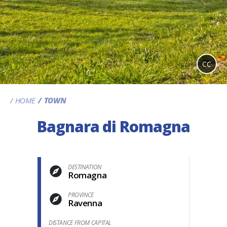
CC
HOME
TOWN
Bagnara di Romagna
DESTINATION
Romagna
PROVINCE
Ravenna
DISTANCE FROM CAPITAL