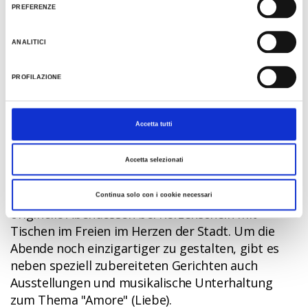
PREFERENZE
MAIN EVENTS
ANALITICI
Im Mai findet zu Ehren der zarten Artischocke
PROFILAZIONE
"Moretto" die "Sagra del Carciofo Moretto" statt.
Bei diesem Fest kann man diese Spezialität an den
Ständen der lokalen Erzeuger kaufen und jede
Accetta tutti
Menge kulinarische Köstlichkeiten auf der Basis
dieser besonderen Artischocke probieren.
Accetta selezionati
Im Frühsommer, im Juni, ist die "Brisighella
Romantica" eine besondere Gelegenheit für
Continua solo con i cookie necessari
originelle Abendessen bei Kerzenschein mit
Tischen im Freien im Herzen der Stadt. Um die
Abende noch einzigartiger zu gestalten, gibt es
neben speziell zubereiteten Gerichten auch
Ausstellungen und musikalische Unterhaltung
zum Thema "Amore" (Liebe).