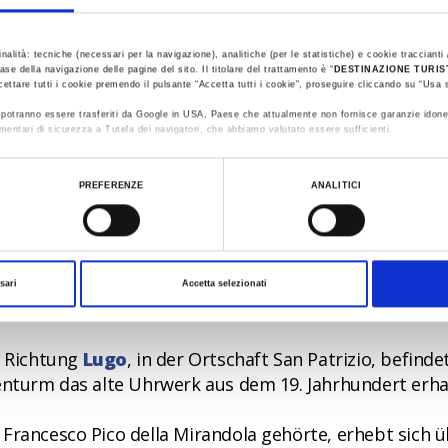
inalità: tecniche (necessari per la navigazione), analitiche (per le statistiche) e cookie traccianti /
ase della navigazione delle pagine del sito. Il titolare del trattamento è “
DESTINAZIONE TURI
cettare tutti i cookie premendo il pulsante “Accetta tutti i cookie”, proseguire cliccando su “Usa s
t 1919 der
Karneval von St. Grugnone
statt: Zehn Ta
ti potranno essere trasferiti da Google in USA, Paese che attualmente non fornisce garanzie idone
mentari di sicurezza a Tutela dei navigatori, che abbiamo valutato essere sufficienti.
te Stadt von König "Pangiagleba" und seinen Minister
ualizzare le informazioni complete sul trattamento dati clicca qui:
Cookie Policy
PREFERENZE
ANALITICI
itten Wochenende im September statt: Es gibt verschi
ren, die sich sogar ein Denkmal verdient hat.
sari
Accetta selezionati
n Richtung
Lugo
, in der Ortschaft San Patrizio, befinde
kenturm das alte Uhrwerk aus dem 19. Jahrhundert erha
Francesco Pico della Mirandola gehörte, erhebt sich 