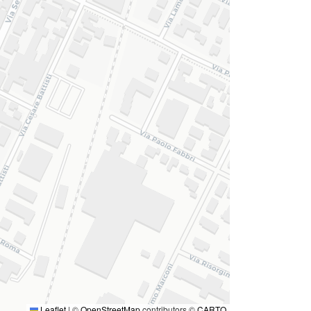
Leaflet
|
©
OpenStreetMap
contributors ©
CARTO