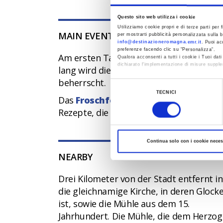
Questo sito web utilizza i cookie
Utilizziamo cookie propri e di terze parti per f
MAIN EVENTS
per mostrarti pubblicità personalizzata sulla b
info@destinazioneromagna.emr.it
. Puoi ac
preferenze facendo clic su “Personalizza”.
Am ersten Tag der Fastenzeit findet sei
Qualora acconsenti a tutti i cookie i Tuoi da
dichiarato l’implementazione di misure supple
lang wird die in "Boysteland" umbenann
beherrscht.
Al fine di revocare il consenso prestato e vis
Selezione
TECNICI
del
Das
Froschfest
findet jedes Jahr am dr
consenso
Rezepte, die auf dieser "Amphibie" basie
Continua solo con i cookie neces
NEARBY
Drei Kilometer von der Stadt entfernt i
die gleichnamige Kirche, in deren Gloc
ist, sowie die Mühle aus dem 15.
Jahrhundert. Die Mühle, die dem Herzog 