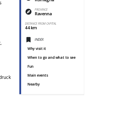
s
PROVINCE
Ravenna
DISTANCE FROM CAPITAL
44 km
INDEX
,
Why visit it
When to go and what to see
Fun
Main events
druck
Nearby