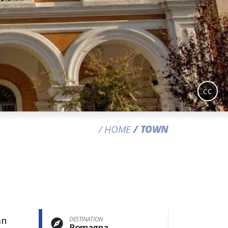
CC
HOME
TOWN
an
DESTINATION
Romagna