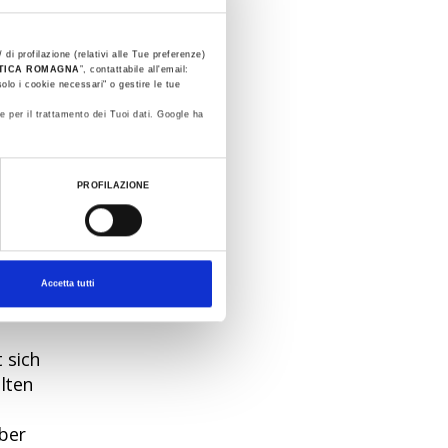
 di profilazione (relativi alle Tue preferenze)
STICA ROMAGNA
”, contattabile all'email:
olo i cookie necessari" o gestire le tue
ge
e per il trattamento dei Tuoi dati. Google ha
n
PROFILAZIONE
edene
Accetta tutti
t sich
lten
über