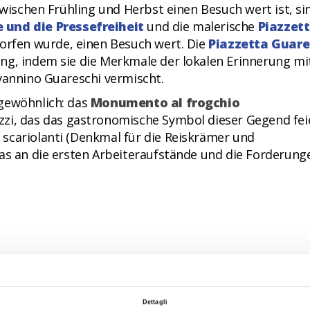
zwischen Frühling und Herbst einen Besuch wert ist, si
 und die Pressefreiheit
und die malerische
Piazzet
tworfen wurde, einen Besuch wert. Die
Piazzetta Guare
ng, indem sie die Merkmale der lokalen Erinnerung mi
vannino Guareschi vermischt.
ngewöhnlich: das
Monumento al frogchio
azzi, das das gastronomische Symbol dieser Gegend fei
scariolanti (Denkmal für die Reiskrämer und
das an die ersten Arbeiteraufstände und die Forderung
-Wasserpark
ein Muss, von den atemberaubenden
sserspielen bis zum Solarium; ausgestattet mit eine
ngsbereich ist Spaß garantiert.
Dettagli