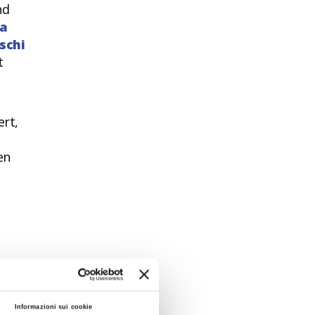
nd
ta
schi
t
ert,
en
r
Informazioni sui cookie