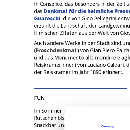
In Conselice, das besonders in der Zeit 
das
Denkmal für die heimliche Presse
Guareschi
, die von Gino Pellegrini en
erzählt die Landschaft der Landgewinnu
filmischen Zitaten aus der Welt von Gio
Auch andere Werke in der Stadt sind u
(Froschdenkmal
) von Gian Piero Bald
und das Monumento alle mondine e agli 
Reiskrämerinnen) von Luciano Caldari, 
der Reiskrämer im Jahr 1890 erinnert.
FUN
Im Sommer ist ein Besuch im
Aquajoss
Rutschen bis zum Wellenbad, von den Wa
Snackbar und einem kleinen Veranstaltu
Consenso