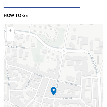
HOW TO GET
+
−