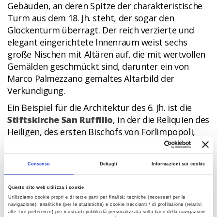
Gebäuden, an deren Spitze der charakteristische
Turm aus dem 18. Jh. steht, der sogar den
Glockenturm überragt. Der reich verzierte und
elegant eingerichtete Innenraum weist sechs
große Nischen mit Altären auf, die mit wertvollen
Gemälden geschmückt sind, darunter ein von
Marco Palmezzano gemaltes Altarbild der
Verkündigung.
Ein Beispiel für die Architektur des 6. Jh. ist die
Stiftskirche San Ruffillo
, in der die Reliquien des
Heiligen, des ersten Bischofs von Forlimpopoli,
aufbewahrt werden. Sie wurde im 15. Jh.
umgebaut und 1821 restauriert.
Consenso
Dettagli
Informazioni sui cookie
Questo sito web utilizza i cookie
ON THE TABLE
Utilizziamo cookie propri e di terze parti per finalità: tecniche (necessari per la
navigazione), analitiche (per le statistiche) e cookie traccianti / di profilazione (relativi
alle Tue preferenze) per mostrarti pubblicità personalizzata sulla base della navigazione