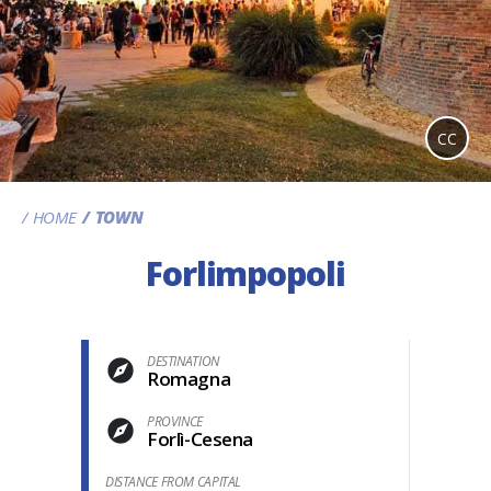
CC
HOME
TOWN
Forlimpopoli
DESTINATION
Romagna
PROVINCE
Forlì-Cesena
DISTANCE FROM CAPITAL