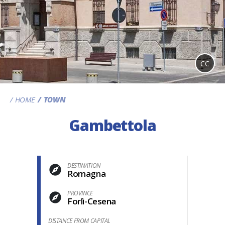
CC
HOME
TOWN
Gambettola
DESTINATION
Romagna
PROVINCE
Forlì-Cesena
DISTANCE FROM CAPITAL