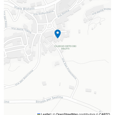
Leaflet
|
©
OpenStreetMap
contributors ©
CARTO