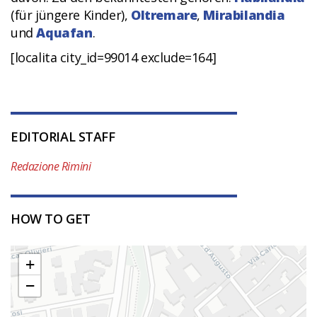
(für jüngere Kinder),
Oltremare
,
Mirabilandia
und
Aquafan
.
[localita city_id=99014 exclude=164]
EDITORIAL STAFF
Redazione Rimini
HOW TO GET
+
−