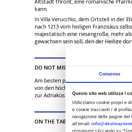
Altstadt thront, eine romanische Pfarrk
kann.
In Villa Verucchio, dem Ortsteil in der 
nach 1213 vom heiligen Franziskus selb
majestätisch eine riesengroße, mehr a
gewachsen sein soll, den der Heilige dort
DO NOT MISS
Consenso
Am besten planen Sie einen Besuch dies
von den höchsten Punkten des Felsens 
Questo sito web utilizza i c
zur Adriaküste bei Rimini.
Utilizziamo cookie propri e di 
e cookie traccianti / di profil
navigazione delle pagine del si
ON THE TABLE
all'email:
info@destinazione
proseguire cliccando su “Usa 