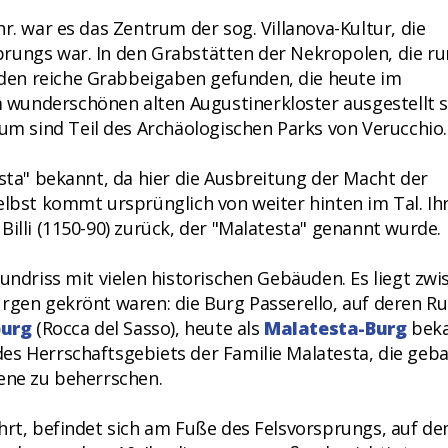
r. war es das Zentrum der sog. Villanova-Kultur, die
rungs war. In den Grabstätten der Nekropolen, die r
en reiche Grabbeigaben gefunden, die heute im
wunderschönen alten Augustinerkloster ausgestellt s
 sind Teil des Archäologischen Parks von Verucchio.
esta" bekannt, da hier die Ausbreitung der Macht der
elbst kommt ursprünglich von weiter hinten im Tal. Ih
Billi (1150-90) zurück, der "Malatesta" genannt wurde.
rundriss mit vielen historischen Gebäuden. Es liegt zwi
rgen gekrönt waren: die Burg Passerello, auf deren R
burg
(Rocca del Sasso), heute als
Malatesta-Burg
beka
es Herrschaftsgebiets der Familie Malatesta, die geb
bene zu beherrschen.
hrt, befindet sich am Fuße des Felsvorsprungs, auf de