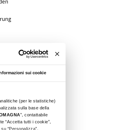
rden
erung
Informazioni sui cookie
 Sie
is
nalitiche (per le statistiche)
nalizzata sulla base della
 ROMAGNA
”, contattabile
e “Accetta tutti i cookie”,
c su “Personalizza”.