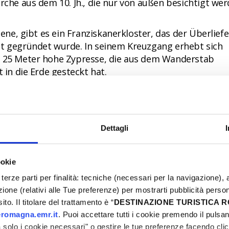
irche aus dem 10. Jh., die nur von außen besichtigt we
Ebene, gibt es ein Franziskanerkloster, das der Überlief
st gegründet wurde. In seinem Kreuzgang erhebt sich
ls 25 Meter hohe Zypresse, die aus dem Wanderstab
 in die Erde gesteckt hat.
Dettagli
es Orts an einem klaren Tag (ohne Dunst). Dann haben
aus einen atemberaubenden Blick vom Marecchia-Tal b
ookie
terze parti per finalità: tecniche (necessari per la navigazione), a
azione (relativi alle Tue preferenze) per mostrarti pubblicità perso
to. Il titolare del trattamento è “
DESTINAZIONE TURISTICA
romagna.emr.it
. Puoi accettare tutti i cookie premendo il pulsant
solo i cookie necessari" o gestire le tue preferenze facendo cli