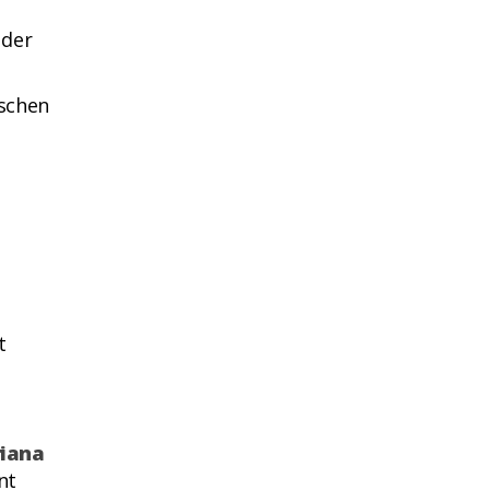
 der
ischen
t
riana
nt