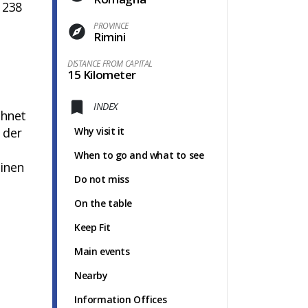
 238
PROVINCE
Rimini
DISTANCE FROM CAPITAL
15 Kilometer
INDEX
chnet
 der
Why visit it
When to go and what to see
einen
Do not miss
On the table
Keep Fit
Main events
Nearby
Information Offices