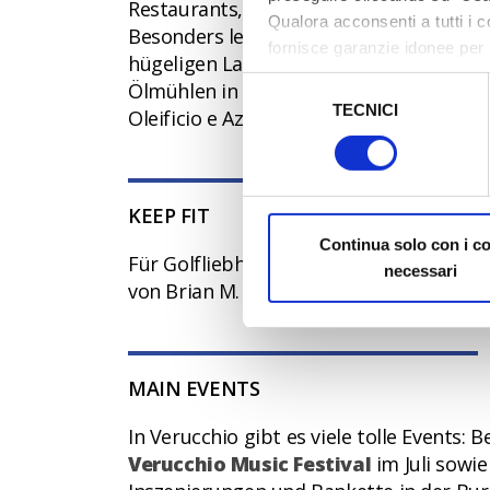
Restaurants, Osterien und Trattorien bi
Qualora acconsenti a tutti i 
Besonders lecker ist das Fleisch, das e
fornisce garanzie idonee per 
hügeligen Lage hat das native Olivenöl
sicurezza a Tutela dei naviga
Selezione
Ölmühlen in Villa Verucchio (Oleificio e 
TECNICI
del
Oleificio e Azienda Agricola Sapigni, Vi
Al fine di revocare il consens
consenso
Policy
KEEP FIT
Continua solo con i c
Für Golfliebhaber bietet der
Golfclub 
necessari
von Brian M. Silva, einem renommierten
MAIN EVENTS
In Verucchio gibt es viele tolle Events:
Verucchio Music Festival
im Juli sowi