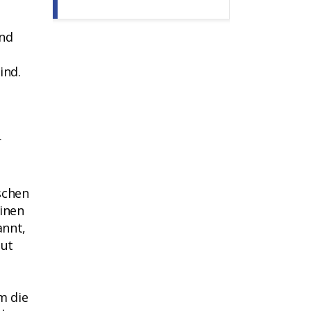
und
ind.
r
schen
uinen
nnt,
aut
m die