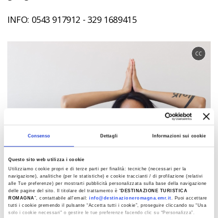
INFO: 0543 917912 - 329 1689415
CC
Consenso
Dettagli
Informazioni sui cookie
Questo sito web utilizza i cookie
Utilizziamo cookie propri e di terze parti per finalità: tecniche (necessari per la
navigazione), analitiche (per le statistiche) e cookie traccianti / di profilazione (relativi
alle Tue preferenze) per mostrarti pubblicità personalizzata sulla base della navigazione
delle pagine del sito. Il titolare del trattamento è “
DESTINAZIONE TURISTICA
ROMAGNA
”, contattabile all'email:
info@destinazioneromagna.emr.it
. Puoi accettare
tutti i cookie premendo il pulsante “Accetta tutti i cookie”, proseguire cliccando su “Usa
solo i cookie necessari" o gestire le tue preferenze facendo clic su “Personalizza”.