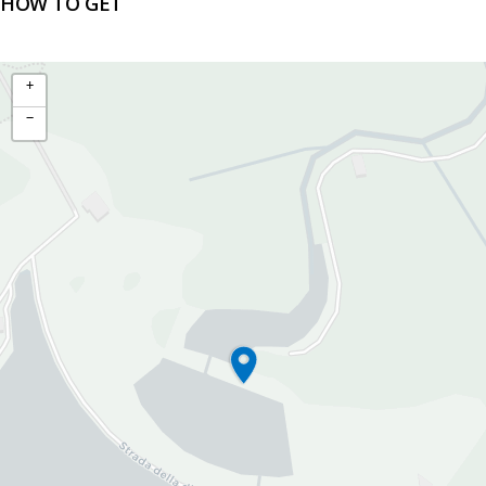
HOW TO GET
+
−