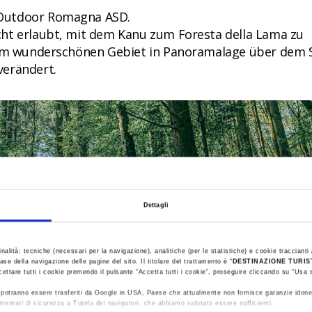
 Outdoor Romagna ASD.
cht erlaubt, mit dem Kanu zum Foresta della Lama zu
inem wunderschönen Gebiet in Panoramalage über dem 
verändert.
Dettagli
inalità: tecniche (necessari per la navigazione), analitiche (per le statistiche) e cookie traccianti /
ase della navigazione delle pagine del sito. Il titolare del trattamento è “
DESTINAZIONE TURI
cettare tutti i cookie premendo il pulsante “Accetta tutti i cookie”, proseguire cliccando su “Usa s
ti potranno essere trasferiti da Google in USA, Paese che attualmente non fornisce garanzie idone
mentari di sicurezza a Tutela dei navigatori, che abbiamo valutato essere sufficienti.