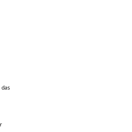
 das
r