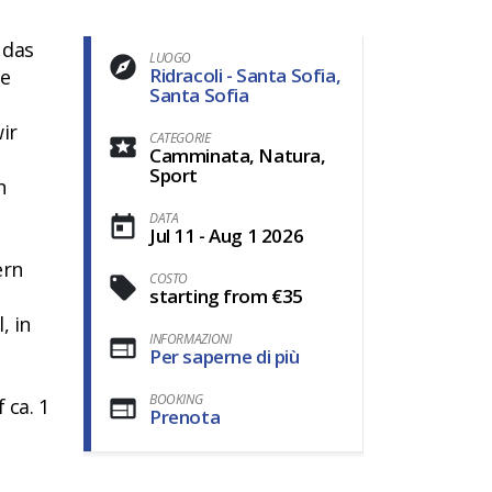
 das
LUOGO
Ridracoli - Santa Sofia,
ie
Santa Sofia
ir
CATEGORIE
Camminata, Natura,
Sport
n
DATA
Jul 11 - Aug 1 2026
ern
COSTO
starting from €35
, in
INFORMAZIONI
Per saperne di più
BOOKING
 ca. 1
Prenota