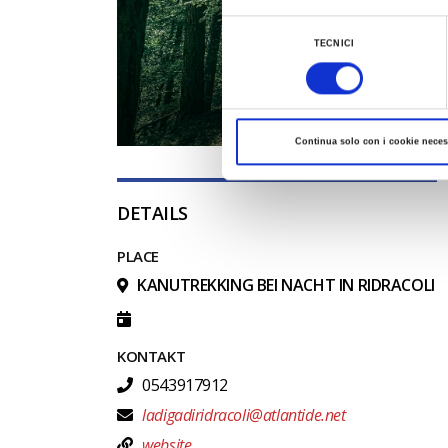
Al fine di revocare il consenso prestato e vis
Selezione
TECNICI
del
consenso
Continua solo con i cookie neces
DETAILS
PLACE
KANUTREKKING BEI NACHT IN RIDRACOLI
KONTAKT
0543917912
ladigadiridracoli@atlantide.net
website