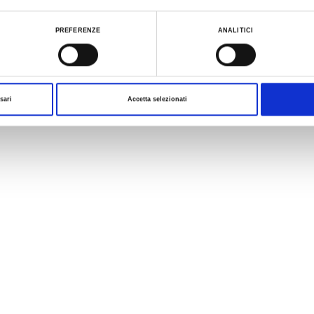
ualizzare le informazioni complete sul trattamento dati clicca qui:
Cookie Policy
PREFERENZE
ANALITICI
1
1
/
sari
Accetta selezionati