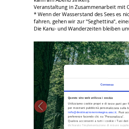
Veranstaltung in Zusammenarbeit mit
* Wenn der Wasserstand des Sees es ni
fahren, gehen wir zur "Seghettina", e
Die Kanu- und Wanderzeiten bleiben un
CC
Consenso
Questo sito web utilizza i cookie
Utilizziamo cookie propri e di terze parti per f
per mostrarti pubblicità personalizzata sulla b
info@destinazioneromagna.emr.it
. Puoi ac
preferenze facendo clic su “Personalizza”.
Qualora acconsenti a tutti i cookie i Tuoi da
dichiarato l’implementazione di misure supple