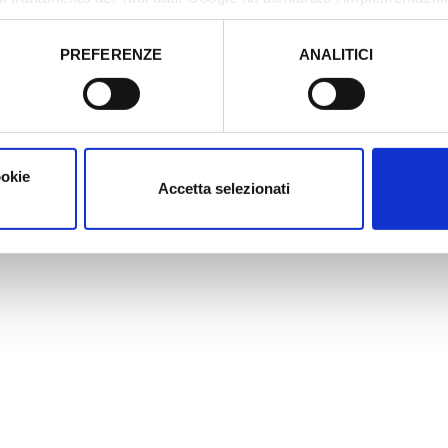
tori, che abbiamo valutato essere sufficienti.
PREFERENZE
ANALITICI
o prestato e visualizzare le informazioni complete sul trattamento
1
1
/
ookie
Accetta selezionati