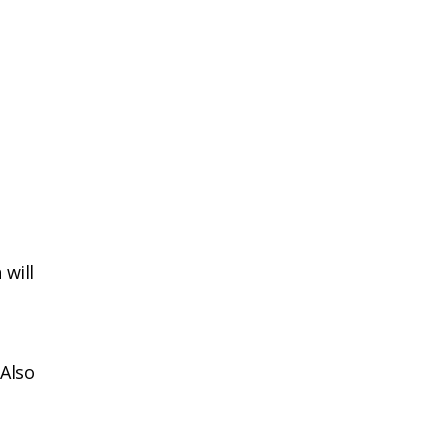
 will
 Also