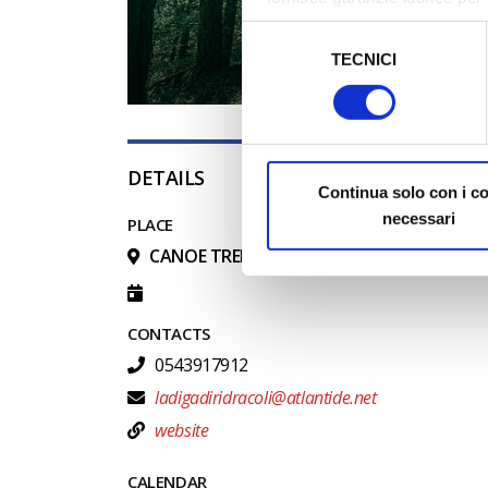
sicurezza a Tutela dei naviga
Selezione
TECNICI
del
Al fine di revocare il consens
consenso
Policy
DETAILS
Continua solo con i c
necessari
PLACE
CANOE TREKKING AT NIGHT IN RIDRACOLI
CONTACTS
0543917912
ladigadiridracoli@atlantide.net
website
CALENDAR