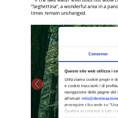
"Seghettina", a wonderful area in a pan
times remain unchanged.
CC
Consenso
Questo sito web utilizza i c
Utilizziamo cookie propri e di 
e cookie traccianti / di profil
navigazione delle pagine del si
all'email:
info@destinazione
proseguire cliccando su “Usa 
Qualora acconsenti a tutti i 
fornisce garanzie idonee per 