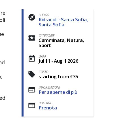
ure
LUOGO
Ridracoli - Santa Sofia,
oli
Santa Sofia
he
CATEGORIE
Camminata, Natura,
,
Sport
DATA
Jul 11 - Aug 1 2026
and
COSTO
ke
starting from €35
INFORMAZIONI
Per saperne di più
red
BOOKING
Prenota