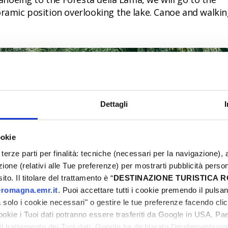
oramic position overlooking the lake. Canoe and walki
Dettagli
ookie
terze parti per finalità: tecniche (necessari per la navigazione), a
azione (relativi alle Tue preferenze) per mostrarti pubblicità perso
to. Il titolare del trattamento è “
DESTINAZIONE TURISTICA
romagna.emr.it
. Puoi accettare tutti i cookie premendo il pulsant
solo i cookie necessari" o gestire le tue preferenze facendo cli
cookie i Tuoi dati potranno essere trasferiti da Google in USA, P
il trattamento dei Tuoi dati. Google ha dichiarato l’implementazi