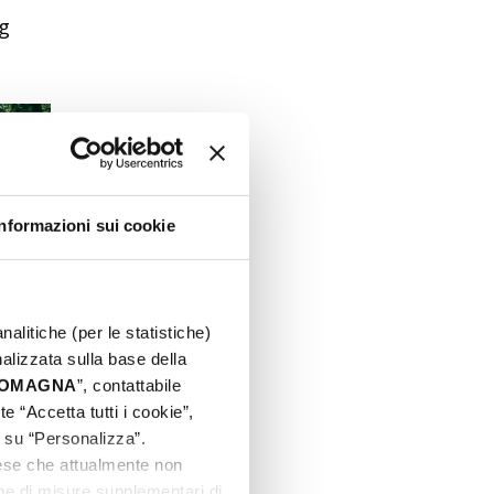
ng
CC
Informazioni sui cookie
nalitiche (per le statistiche)
nalizzata sulla base della
 ROMAGNA
”, contattabile
e “Accetta tutti i cookie”,
c su “Personalizza”.
aese che attualmente non
one di misure supplementari di