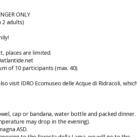
SSENGER ONLY
 2 adults)
ily!
, places are limited.
@atlantide.net
m of 10 participants (max. 40).
lso visit IDRO Ecomuseo delle Acque di Ridracoli, which
towel, cap or bandana, water bottle and packed dinner.
emperature may drop in the evening).
omagna ASD.
canoeing to the Foresta della Lama, we will go to the