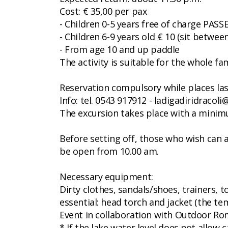
Cost: € 35,00 per pax
- Children 0-5 years free of charge PA
- Children 6-9 years old € 10 (sit between
- From age 10 and up paddle
The activity is suitable for the whole fam
Reservation compulsory while places last
Info: tel. 0543 917912 - ladigadiridracoli
The excursion takes place with a minimu
Before setting off, those who wish can a
be open from 10.00 am.
Necessary equipment:
Dirty clothes, sandals/shoes, trainers, 
essential: head torch and jacket (the t
Event in collaboration with Outdoor R
* If the lake water level does not allow 