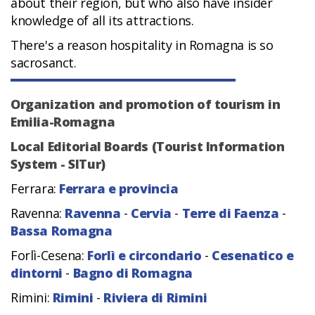
about their region, but who also have insider
knowledge of all its attractions.
There's a reason hospitality in Romagna is so
sacrosanct.
Organization and promotion of tourism in
Emilia-Romagna
Local Editorial Boards (Tourist Information
System - SITur)
Ferrara:
Ferrara e provincia
Ravenna:
Ravenna
-
Cervia
-
Terre di Faenza
-
Bassa Romagna
Forlì-Cesena:
Forlì e circondario
-
Cesenatico e
dintorni
-
Bagno di Romagna
Rimini:
Rimini
-
Riviera di Rimini