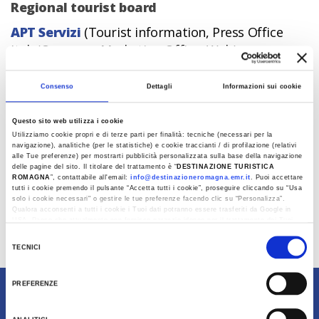
Regional tourist board
APT Servizi
(Tourist information, Press Office
Italy/Overseas, Marketing Office, Web)
Consenso
Dettagli
Informazioni sui cookie
Credits
Destinazione Turistica Romagna
Questo sito web utilizza i cookie
Person in charge: Chiara Astolfi
Utilizziamo cookie propri e di terze parti per finalità: tecniche (necessari per la
navigazione), analitiche (per le statistiche) e cookie traccianti / di profilazione (relativi
Email: info@visitromagna.it
alle Tue preferenze) per mostrarti pubblicità personalizzata sulla base della navigazione
Pec:
romagnaturismo@legalmail.it
delle pagine del sito. Il titolare del trattamento è “
DESTINAZIONE TURISTICA
ROMAGNA
”, contattabile all'email:
info@destinazioneromagna.emr.it
. Puoi accettare
tutti i cookie premendo il pulsante “Accetta tutti i cookie”, proseguire cliccando su “Usa
Editorial Board
solo i cookie necessari" o gestire le tue preferenze facendo clic su “Personalizza”.
Qualora acconsenti a tutti i cookie i Tuoi dati potranno essere trasferiti da Google in
Giulia Bratti, Luca Bianchi, Caterina Polcari
USA, Paese che attualmente non fornisce garanzie idonee per il trattamento dei Tuoi
dati. Google ha dichiarato l’implementazione di misure supplementari di sicurezza a
redazioneweb@visitromagna.it
Selezione
Tutela dei navigatori, che abbiamo valutato essere sufficienti.
TECNICI
del
Last update 24/07/2024
Al fine di revocare il consenso prestato e visualizzare le informazioni complete sul
consenso
trattamento dati clicca qui:
Cookie Policy
PREFERENZE
Content owned by Destinazione Turistica Romagna