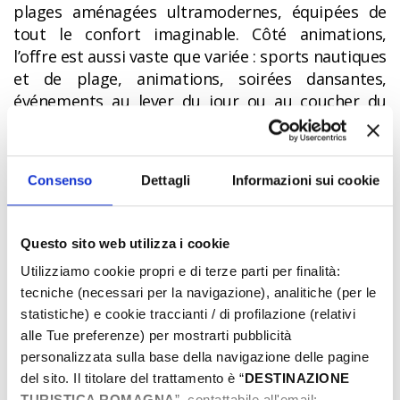
plages aménagées ultramodernes, équipées de
tout le confort imaginable. Côté animations,
l’offre est aussi vaste que variée : sports nautiques
et de plage, animations, soirées dansantes,
événements au lever du jour ou au coucher du
soleil… il ne vous reste qu’à choisir !
LE DRAPEAU VERT
: des plages pensées pour les
enfants ! Une attention toute particulière est
Consenso
Dettagli
Informazioni sui cookie
également accordée aux familles avec de jeunes
enfants. Le
Drapeau Vert
, attribué par un panel
de pédiatres italiens, récompense les plages les
Questo sito web utilizza i cookie
plus sûres et les mieux adaptées aux besoins des
Utilizziamo cookie propri e di terze parti per finalità:
plus petits. Outre la qualité environnementale et
tecniche (necessari per la navigazione), analitiche (per le
la propreté des eaux, plusieurs critères sont pris
statistiche) e cookie traccianti / di profilazione (relativi
en compte : sable fin, espace suffisant entre les
alle Tue preferenze) per mostrarti pubblicità
parasols pour jouer, eaux peu profondes,
personalizzata sulla base della navigazione delle pagine
présence de maîtres-nageurs sauveteurs,
del sito. Il titolare del trattamento è “
DESTINAZIONE
TURISTICA ROMAGNA
”, contattabile all'email: