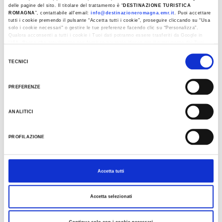
delle pagine del sito. Il titolare del trattamento è “
DESTINAZIONE TURISTICA
ROMAGNA
”, contattabile all'email:
info@destinazioneromagna.emr.it
. Puoi accettare
tutti i cookie premendo il pulsante “Accetta tutti i cookie”, proseguire cliccando su “Usa
solo i cookie necessari" o gestire le tue preferenze facendo clic su “Personalizza”.
Qualora acconsenti a tutti i cookie i Tuoi dati potranno essere trasferiti da Google in
USA, Paese che attualmente non fornisce garanzie idonee per il trattamento dei Tuoi
dati. Google ha dichiarato l’implementazione di misure supplementari di sicurezza a
Selezione
Tutela dei navigatori, che abbiamo valutato essere sufficienti.
TECNICI
del
Al fine di revocare il consenso prestato e visualizzare le informazioni complete sul
consenso
trattamento dati clicca qui:
Cookie Policy
PREFERENZE
1
1
/
ANALITICI
PROFILAZIONE
DETAILS
Accetta tutti
PLACE
SECRETA RIDRACOLI: Reise in die Tunnels der Riesen
Accetta selezionati
Continua solo con i cookie necessari