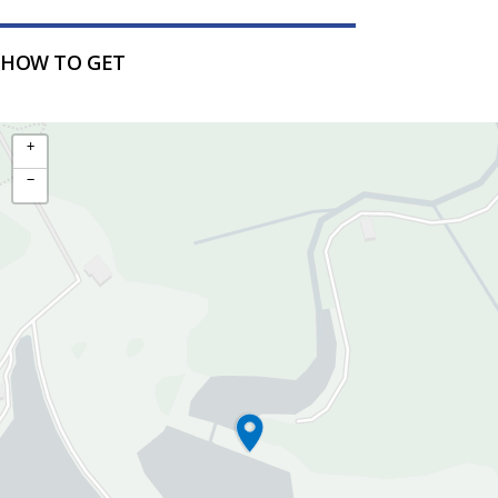
HOW TO GET
+
−