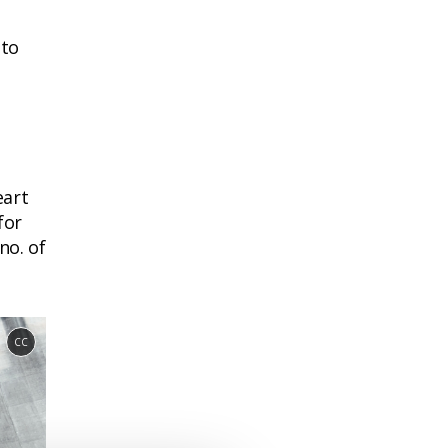
 to
eart
for
no. of
CC