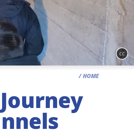
CC
HOME
 Journey
unnels