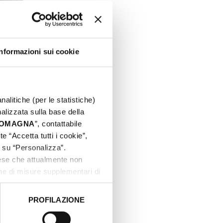
Informazioni sui cookie
nalitiche (per le statistiche)
nalizzata sulla base della
 ROMAGNA
”, contattabile
e “Accetta tutti i cookie”,
c su “Personalizza”.
aese che attualmente non
one di misure supplementari di
PROFILAZIONE
 dati clicca qui:
Cookie