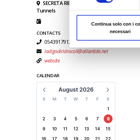
SECRETA RIDRACOLI: Journey into the Gian
Tunnels
Continua solo con i c
necessari
CONTACTS
0543917912
ladigadiridracoli@atlantide.net
website
CALENDAR
August 2026
S
M
T
W
T
F
S
1
2
3
4
5
6
7
8
9
10
11
12
13
14
15
16
17
18
19
20
21
22