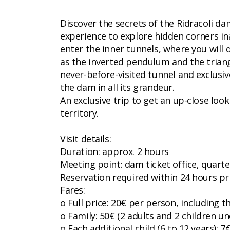
Discover the secrets of the Ridracoli da
experience to explore hidden corners in
enter the inner tunnels, where you will
as the inverted pendulum and the triangu
never-before-visited tunnel and exclusi
the dam in all its grandeur.
An exclusive trip to get an up-close loo
territory.
Visit details:
Duration: approx. 2 hours
Meeting point: dam ticket office, quarte
Reservation required within 24 hours prio
Fares:
o Full price: 20€ per person, including
o Family: 50€ (2 adults and 2 children un
o Each additional child (6 to 12 years): 7