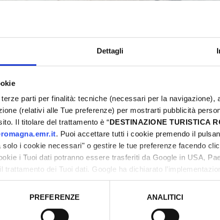
Dettagli
ookie
terze parti per finalità: tecniche (necessari per la navigazione), a
azione (relativi alle Tue preferenze) per mostrarti pubblicità perso
to. Il titolare del trattamento è “
DESTINAZIONE TURISTICA
romagna.emr.it
. Puoi accettare tutti i cookie premendo il pulsant
solo i cookie necessari" o gestire le tue preferenze facendo cli
1
1
/
cookie i Tuoi dati potranno essere trasferiti da Google in USA, P
il trattamento dei Tuoi dati. Google ha dichiarato l’implementazi
tori, che abbiamo valutato essere sufficienti.
PREFERENZE
ANALITICI
o prestato e visualizzare le informazioni complete sul trattamento