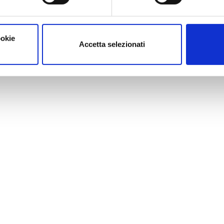
t's
ookie
Accetta selezionati