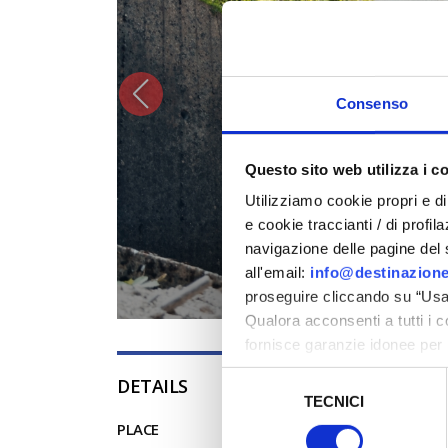
Consenso
Questo sito web utilizza i c
Utilizziamo cookie propri e di 
e cookie traccianti / di profil
navigazione delle pagine del si
all'email:
info@destinazione
proseguire cliccando su “Usa 
Qualora acconsenti a tutti i 
fornisce garanzie idonee per 
sicurezza a Tutela dei naviga
Selezione
DETAILS
TECNICI
del
Al fine di revocare il consens
consenso
PLACE
Policy