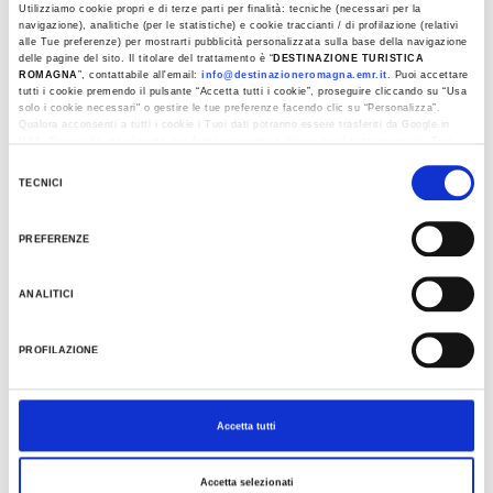
Utilizziamo cookie propri e di terze parti per finalità: tecniche (necessari per la
is the road that leads to Estense Castle in Ferrara.
navigazione), analitiche (per le statistiche) e cookie traccianti / di profilazione (relativi
From there, you follow the road down to the
alle Tue preferenze) per mostrarti pubblicità personalizzata sulla base della navigazione
delle pagine del sito. Il titolare del trattamento è “
DESTINAZIONE TURISTICA
Harbour on the Burana canal.
ROMAGNA
”, contattabile all'email:
info@destinazioneromagna.emr.it
. Puoi accettare
tutti i cookie premendo il pulsante “Accetta tutti i cookie”, proseguire cliccando su “Usa
solo i cookie necessari" o gestire le tue preferenze facendo clic su “Personalizza”.
Qualora acconsenti a tutti i cookie i Tuoi dati potranno essere trasferiti da Google in
USA, Paese che attualmente non fornisce garanzie idonee per il trattamento dei Tuoi
dati. Google ha dichiarato l’implementazione di misure supplementari di sicurezza a
Selezione
Tutela dei navigatori, che abbiamo valutato essere sufficienti.
TECNICI
del
Al fine di revocare il consenso prestato e visualizzare le informazioni complete sul
consenso
trattamento dati clicca qui:
Cookie Policy
PREFERENZE
ANALITICI
PROFILAZIONE
Accetta tutti
Accetta selezionati