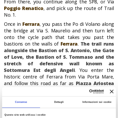
From there, you continue along the SP8, or Via
Poggio Renatico
, and pick up the route of Trail
No. 1.
Once in
Ferrara
, you pass the Po di Volano along
the bridge at Via S. Maurelio and then turn left
onto the cycle path that takes you past the
bastions on the walls of
Ferrara
.
The trail runs
alongside the Bastion of S. Antonio, the Gate
of Love, the Bastion of S. Tommaso and the
stretch of defensive wall known as
Sottomura Est degli Angeli
. You enter the
historic centre of Ferrara from Via Porta Mare,
and follow this road as far as
Piazza Ariostea
and the junction with Corso Ercole I d’Este.
Here
you can visit the National Art Gallery of
Ferrara, which is home to the 16th-century
Consenso
Dettagli
Informazioni sui cookie
frescoes forcibly removed from the Fornasini
tower in
Poggio Renatico
. Corso Ercole I d’Este
Questo sito web utilizza i cookie