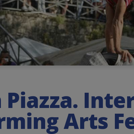
n Piazza. Int
rming Arts Fe