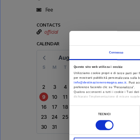
Fee
CONTACTS
official
CALENDAR
Consenso
August 2026
S
M
T
W
T
F
S
Questo sito web utilizza i cookie
Utilizziamo cookie propri e di terze parti per f
1
per mostrarti pubblicità personalizzata sulla b
info@destinazioneromagna.emr.it
. Puoi ac
2
3
4
5
6
7
8
preferenze facendo clic su “Personalizza”.
Qualora acconsenti a tutti i cookie i Tuoi da
9
10
11
12
13
14
15
dichiarato l’implementazione di misure supple
16
17
18
19
20
21
22
Al fine di revocare il consenso prestato e vis
Selezione
TECNICI
23
24
25
26
27
28
29
del
consenso
30
31