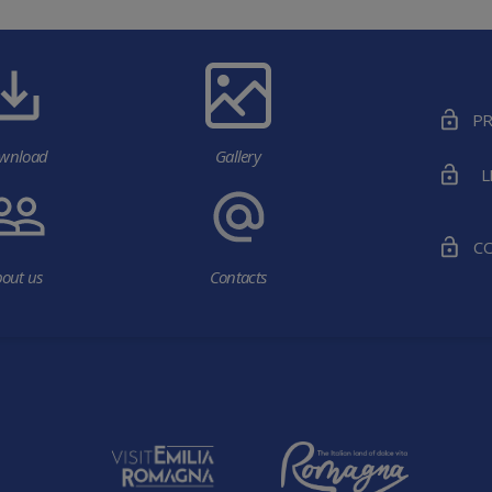
PR
wnload
Gallery
L
CO
out us
Contacts