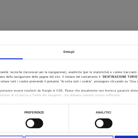
Dettagli
You are late
.
.
.
inalità: tecniche (necessari per la navigazione), analitiche (per le statistiche) e cookie traccianti /
ase della navigazione delle pagine del sito. Il titolare del trattamento è “
DESTINAZIONE TURI
cettare tutti i cookie premendo il pulsante “Accetta tutti i cookie”, proseguire cliccando su “Usa s
Stay updated
ti potranno essere trasferiti da Google in USA, Paese che attualmente non fornisce garanzie idone
mentari di sicurezza a Tutela dei navigatori, che abbiamo valutato essere sufficienti.
ualizzare le informazioni complete sul trattamento dati clicca qui:
Cookie Policy
DISCOVER ALL EVENTS
PREFERENZE
ANALITICI