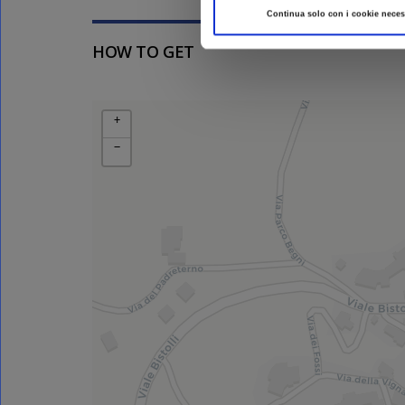
Continua solo con i cookie neces
HOW TO GET
+
−