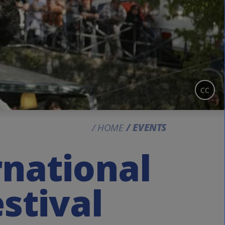
CC
HOME
EVENTS
ernational
stival