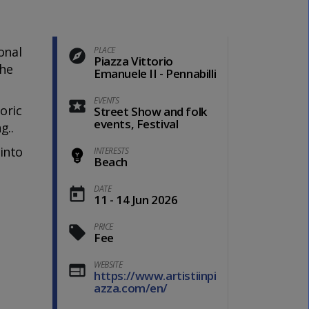
onal
PLACE
Piazza Vittorio
the
Emanuele II - Pennabilli
EVENTS
oric
Street Show and folk
events, Festival
g..
 into
INTERESTS
Beach
DATE
11 - 14 Jun 2026
PRICE
Fee
WEBSITE
https://www.artistiinpi
azza.com/en/