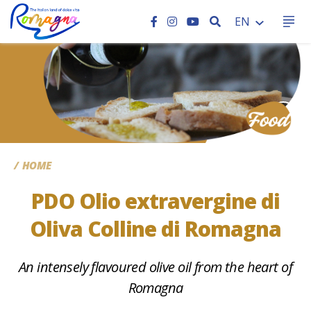
SEARCH
EN
CC
HOME
PDO Olio extravergine di
Oliva Colline di Romagna
An intensely flavoured olive oil from the heart of
Romagna