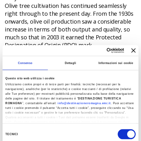
Olive tree cultivation has continued seamlessly
right through to the present day. From the 1930s
onwards, olive oil production saw a considerable
increase in terms of both output and quality, so
much so that in 2003 it earned the Protected
Designation of Origin (PDO) mark.
The olives are harvested by hand every year in
autumn (20 October - 15 December). Once
Consenso
Dettagli
Informazioni sui cookie
stripped of their leaves and washed, in the two
days that follow, the olive oil is extracted using
Questo sito web utilizza i cookie
Utilizziamo cookie propri e di terze parti per finalità: tecniche (necessari per la
only physical and mechanical processes.
navigazione), analitiche (per le statistiche) e cookie traccianti / di profilazione (relativi
alle Tue preferenze) per mostrarti pubblicità personalizzata sulla base della navigazione
delle pagine del sito. Il titolare del trattamento è “
DESTINAZIONE TURISTICA
ROMAGNA
”, contattabile all'email:
info@destinazioneromagna.emr.it
. Puoi accettare
In cuisine
tutti i cookie premendo il pulsante “Accetta tutti i cookie”, proseguire cliccando su “Usa
solo i cookie necessari" o gestire le tue preferenze facendo clic su “Personalizza”.
Qualora acconsenti a tutti i cookie i Tuoi dati potranno essere trasferiti da Google in
PDO extra virgin olive oil from the Romagna hills
USA, Paese che attualmente non fornisce garanzie idonee per il trattamento dei Tuoi
is delicious both as a dressing and to cook with. It
dati. Google ha dichiarato l’implementazione di misure supplementari di sicurezza a
Selezione
Tutela dei navigatori, che abbiamo valutato essere sufficienti.
works beautifully drizzled over salads and when
TECNICI
del