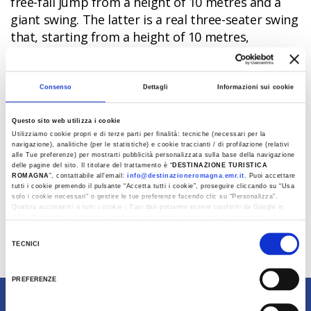
free-fall jump from a height of 10 metres and a
giant swing. The latter is a real three-seater swing
that, starting from a height of 10 metres,
accelerates to a high speed and is sure to excite
thrill seekers.
Consenso
Dettagli
Informazioni sui cookie
Another adventure to be experienced in this area
is airsoft, an activity that uses air weapons to fire
Questo sito web utilizza i cookie
small plastic bullets, which will test your military
Utilizziamo cookie propri e di terze parti per finalità: tecniche (necessari per la
strategy within the forest.
navigazione), analitiche (per le statistiche) e cookie traccianti / di profilazione (relativi
alle Tue preferenze) per mostrarti pubblicità personalizzata sulla base della navigazione
delle pagine del sito. Il titolare del trattamento è “
DESTINAZIONE TURISTICA
Open from Easter to October, the adventure park
ROMAGNA
”, contattabile all'email:
info@destinazioneromagna.emr.it
. Puoi accettare
has two refreshment points and a picnic area.
tutti i cookie premendo il pulsante “Accetta tutti i cookie”, proseguire cliccando su “Usa
solo i cookie necessari" o gestire le tue preferenze facendo clic su “Personalizza”.
Entrance is free, but the various activities require
Qualora acconsenti a tutti i cookie i Tuoi dati potranno essere trasferiti da Google in
USA, Paese che attualmente non fornisce garanzie idonee per il trattamento dei Tuoi
an admission fee.
dati. Google ha dichiarato l’implementazione di misure supplementari di sicurezza a
Selezione
Tutela dei navigatori, che abbiamo valutato essere sufficienti.
Info
TECNICI
del
Al fine di revocare il consenso prestato e visualizzare le informazioni complete sul
consenso
Last update 04/07/2024
trattamento dati clicca qui:
Cookie Policy
PREFERENZE
Content owned by Destinazione Turistica Romagna