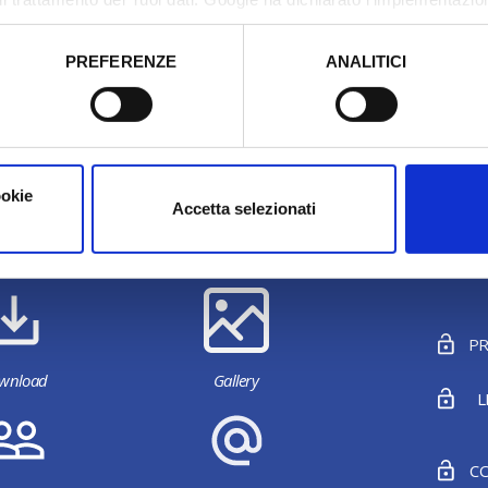
tori, che abbiamo valutato essere sufficienti.
PREFERENZE
ANALITICI
o prestato e visualizzare le informazioni complete sul trattamento
ookie
Accetta selezionati
Last update 10/04/2024
PR
wnload
Gallery
L
CO