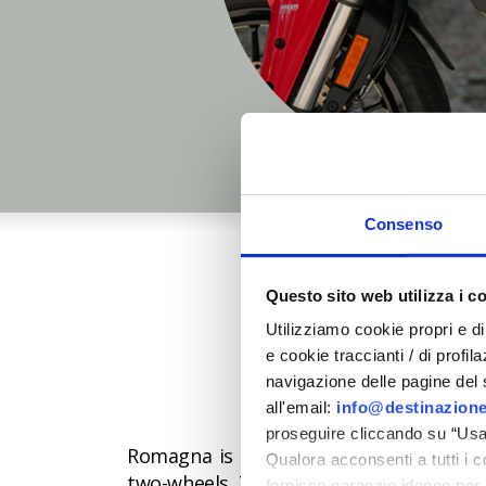
Consenso
Questo sito web utilizza i c
Utilizziamo cookie propri e di 
e cookie traccianti / di profil
navigazione delle pagine del si
Discover the tea
all'email:
info@destinazione
proseguire cliccando su “Usa 
Romagna is the cradle of great talent
Qualora acconsenti a tutti i 
two-wheels. The stars of tomorrow, born
fornisce garanzie idonee per 