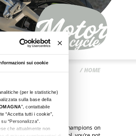
CC
Informazioni sui cookie
HOME
nalitiche (per le statistiche)
nalizzata sulla base della
 ROMAGNA
”, contattabile
njoy cult status!
e “Accetta tutti i cookie”,
c su “Personalizza”.
, have become outstanding champions on
aese che attualmente non
f everything’s under control, you’re not
one di misure supplementari di