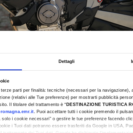
Dettagli
THE TEAMS
ookie
terze parti per finalità: tecniche (necessari per la navigazione), a
azione (relativi alle Tue preferenze) per mostrarti pubblicità perso
to. Il titolare del trattamento è “
DESTINAZIONE TURISTICA
ms founded in these lands, where two and four wheels e
romagna.emr.it
. Puoi accettare tutti i cookie premendo il pulsant
solo i cookie necessari" o gestire le tue preferenze facendo cli
s, free spirits who, with passion and determination
cookie i Tuoi dati potranno essere trasferiti da Google in USA, P
 and raised in Riders’ Land, know only too well that i
il trattamento dei Tuoi dati. Google ha dichiarato l’implementazi