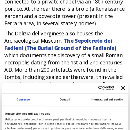
connected to a private chapel via an 18th-century
portico. At the rear there is a brolo (a Renaissance
garden) and a dovecote tower (present in the
Ferrara area, in several stately homes).
The Delizia del Verginese also houses the
Archaeological Museum:
The Sepolcreto dei
Fadieni (The Burial Ground of the Fadienis)
which documents the discovery of a small Roman
necropolis dating from the 1st and 2nd centuries
A.D. More than 200 artefacts were found in the
tombs, including sealed earthenware, thin-walled
ceramics such as glasses and cups, as well as
bottles, oil lamps, amphorae and funerary ritual
artefacts, silver and bronze objects and an
Consenso
Dettagli
Informazioni sui cookie
exceptional collection of glass vessels.
Questo sito web utilizza i cookie
Another attraction in the municipality is the
Oasi
Utilizziamo cookie propri e di terze parti per finalità: tecniche (necessari per la
di Porto (Port Oasis)
, an area that is ideal for
navigazione), analitiche (per le statistiche) e cookie traccianti / di profilazione (relativi
alle Tue preferenze) per mostrarti pubblicità personalizzata sulla base della navigazione