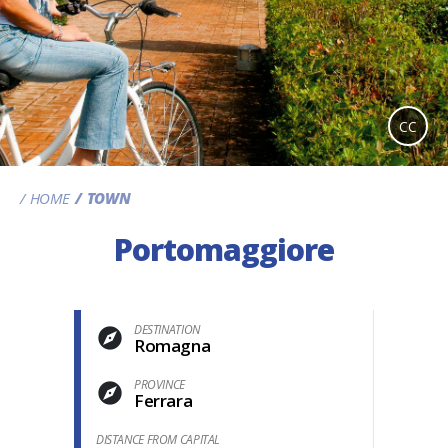
CC
HOME
TOWN
Portomaggiore
DESTINATION
Romagna
PROVINCE
Ferrara
DISTANCE FROM CAPITAL