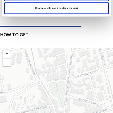
25
26
27
28
29
30
31
Continua solo con i cookie necessari
HOW TO GET
+
−