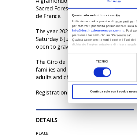
A granfondo for the daring, called to a 
Consenso
Sacred Forests, the routes of Marco Pant
de France.
Questo sito web utilizza i cookie
Utilizziamo cookie propri e di terze parti per f
per mostrarti pubblicità personalizzata sulla b
The year 2026 also marks a turning point
info@destinazioneromagna.emr.it
. Puoi ac
preferenze facendo clic su “Personalizza”.
Saturday 6 June sees the debut of the G
Qualora acconsenti a tutti i cookie i Tuoi da
open to gravel bikes, MTBs and E-bikes.
dichiarato l’implementazione di misure supple
Al fine di revocare il consenso prestato e vis
Selezione
The Giro del Mito will also be a great p
TECNICI
del
families and visitors. Food stands, DJ se
consenso
adults and children (with themed games
Registration for the granfondo is offici
Continua solo con i cookie neces
DETAILS
PLACE