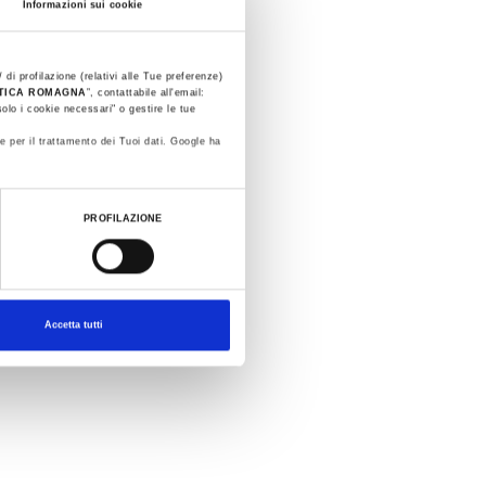
Informazioni sui cookie
Tour
 di profilazione (relativi alle Tue preferenze)
STICA ROMAGNA
”, contattabile all'email:
lt.
olo i cookie necessari" o gestire le tue
ce
e per il trattamento dei Tuoi dati. Google ha
sts,
PROFILAZIONE
for
Accetta tutti