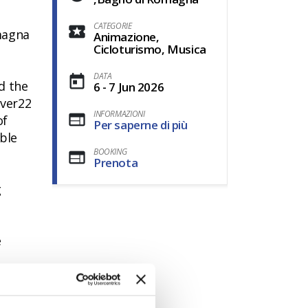
CATEGORIE
omagna
Animazione,
Cicloturismo, Musica
DATA
d the
6 - 7 Jun 2026
iver22
INFORMAZIONI
of
Per saperne di più
ble
BOOKING
Prenota
g
e