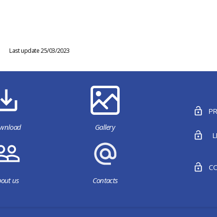
Last update 25/03/2023
PR
wnload
Gallery
L
CO
out us
Contacts