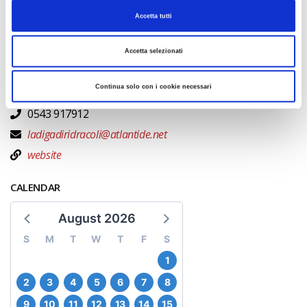
Accetta tutti
PLACE
The Ridragolo Route
Accetta selezionati
Continua solo con i cookie necessari
CONTACTS
0543 917912
ladigadiridracoli@atlantide.net
website
CALENDAR
August 2026
S
M
T
W
T
F
S
1
2
3
4
5
6
7
8
9
10
11
12
13
14
15