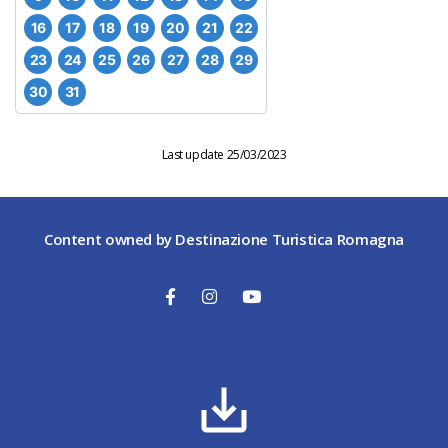
16
17
18
19
20
21
22
23
24
25
26
27
28
29
30
31
Last update 25/03/2023
Content owned by Destinazione Turistica Romagna