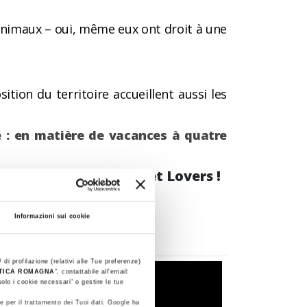
 animaux – oui, même eux ont droit à une
tion du territoire accueillent aussi les
e : en matière de vacances à quatre
e WOUF à tous les Pet Lovers !
Informazioni sui cookie
 di profilazione (relativi alle Tue preferenze)
STICA ROMAGNA
”, contattabile all'email:
olo i cookie necessari" o gestire le tue
e per il trattamento dei Tuoi dati. Google ha