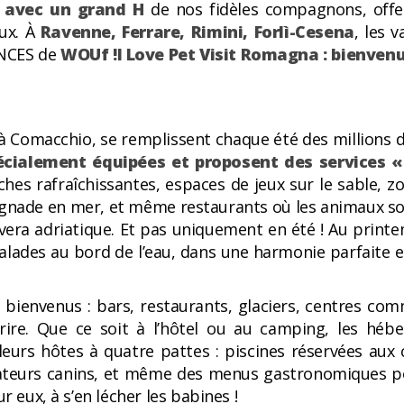
é avec un grand H
de nos fidèles compagnons, offer
ux. À
Ravenne, Ferrare, Rimini, Forlì-Cesena
, les 
ANCES de
WOUf !I Love Pet Visit Romagna : bienve
 à Comacchio, se remplissent chaque été des millions
écialement équipées et proposent des
services «
ches rafraîchissantes, espaces de jeux sur le sable, 
ignade en mer, et même restaurants où les animaux so
ivera adriatique. Et pas uniquement en été ! Au prin
alades au bord de l’eau, dans une harmonie parfaite 
les bienvenus : bars, restaurants, glaciers, centres
ourire. Que ce soit à l’hôtel ou au camping, les hé
eurs hôtes à quatre pattes : piscines réservées aux 
mateurs canins, et même des menus gastronomiques pou
r eux, à s’en lécher les babines !