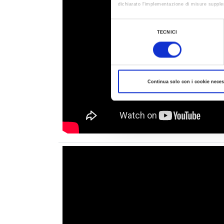
dichiarato l’implementazione di misure supple
Al fine di revocare il consenso prestato e vis
Selezione
TECNICI
del
consenso
Continua solo con i cookie neces