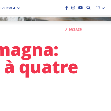
RECHERCH
FR
N VOYAGE
CC
HOME
omagna:
 à quatre