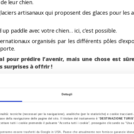
de leur chien.
laciers artisanaux qui proposent des glaces pour les
 up paddle avec votre chien… ici, c’est possible.
rnationaux organisés par les différents pôles d’exposi
 porte.
al pour prédire l’avenir, mais une chose est sûr
surprises à offrir !
e fidèle compagnon… Très bonnes vacances d
Dettagli
inalità: tecniche (necessari per la navigazione), analitiche (per le statistiche) e cookie traccianti /
ase della navigazione delle pagine del sito. Il titolare del trattamento è “
DESTINAZIONE TURI
cettare tutti i cookie premendo il pulsante “Accetta tutti i cookie”, proseguire cliccando su “Usa s
ti potranno essere trasferiti da Google in USA, Paese che attualmente non fornisce garanzie idone