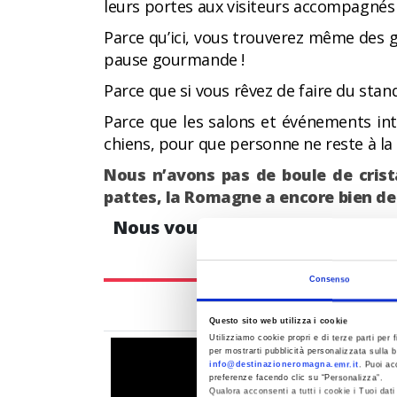
leurs portes aux visiteurs accompagnés 
Parce qu’ici, vous trouverez même des g
pause gourmande !
Parce que si vous rêvez de faire du stand
Parce que les salons et événements inte
chiens, pour que personne ne reste à la
Nous n’avons pas de boule de crist
pattes, la Romagne a encore bien des 
Nous vous attendons avec votr
Consenso
Questo sito web utilizza i cookie
Utilizziamo cookie propri e di terze parti per f
per mostrarti pubblicità personalizzata sulla b
info@destinazioneromagna.emr.it
. Puoi ac
preferenze facendo clic su “Personalizza”.
Qualora acconsenti a tutti i cookie i Tuoi da