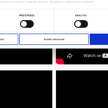
mentari di sicurezza a Tutela dei navigatori, che abbiamo valutato essere sufficienti.
ualizzare le informazioni complete sul trattamento dati clicca qui:
Cookie Policy
PREFERENZE
ANALITICI
sari
Accetta selezionati