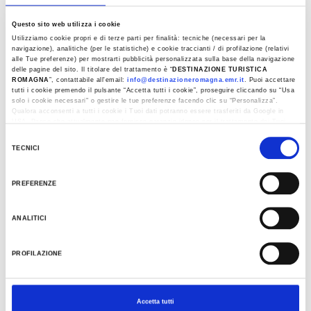
Bien-être
Questo sito web utilizza i cookie
Utilizziamo cookie propri e di terze parti per finalità: tecniche (necessari per la
navigazione), analitiche (per le statistiche) e cookie traccianti / di profilazione (relativi
alle Tue preferenze) per mostrarti pubblicità personalizzata sulla base della navigazione
delle pagine del sito. Il titolare del trattamento è “
DESTINAZIONE TURISTICA
ROMAGNA
”, contattabile all'email:
info@destinazioneromagna.emr.it
. Puoi accettare
tutti i cookie premendo il pulsante “Accetta tutti i cookie”, proseguire cliccando su “Usa
solo i cookie necessari" o gestire le tue preferenze facendo clic su “Personalizza”.
Qualora acconsenti a tutti i cookie i Tuoi dati potranno essere trasferiti da Google in
USA, Paese che attualmente non fornisce garanzie idonee per il trattamento dei Tuoi
dati. Google ha dichiarato l’implementazione di misure supplementari di sicurezza a
Selezione
Tutela dei navigatori, che abbiamo valutato essere sufficienti.
TECNICI
del
Al fine di revocare il consenso prestato e visualizzare le informazioni complete sul
consenso
trattamento dati clicca qui:
Cookie Policy
PREFERENZE
ANALITICI
PROFILAZIONE
Sport
Accetta tutti