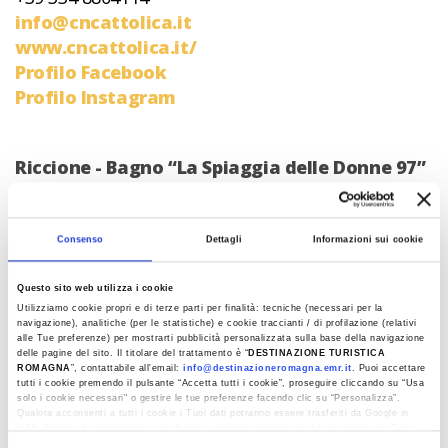
info@cncattolica.it
www.cncattolica.it/
Profilo Facebook
Profilo Instagram
Riccione - Bagno “La Spiaggia delle Donne 97”
Lo stabilimento balneare “La Spiaggia delle Donne
97” a Riccione, prende il suo nome dalla sua
Consenso
Dettagli
Informazioni sui cookie
caratteristica conduzione completamente
femminile da parte di un’unica famiglia sin dal
Questo sito web utilizza i cookie
1946. Tra le tante proposte è possibile: noleggiare
Utilizziamo cookie propri e di terze parti per finalità: tecniche (necessari per la
gommoni a motore senza patente nautica;
navigazione), analitiche (per le statistiche) e cookie traccianti / di profilazione (relativi
alle Tue preferenze) per mostrarti pubblicità personalizzata sulla base della navigazione
seguire corsi di scuola Vela, Sup, Windsurf,
delle pagine del sito. Il titolare del trattamento è “
DESTINAZIONE TURISTICA
ROMAGNA
”, contattabile all'email:
info@destinazioneromagna.emr.it
. Puoi accettare
Kitesurf o partecipare a lezioni di piadina
tutti i cookie premendo il pulsante “Accetta tutti i cookie”, proseguire cliccando su “Usa
romagnola in spiaggia. Presso “La Spiaggia delle
solo i cookie necessari" o gestire le tue preferenze facendo clic su “Personalizza”.
Qualora acconsenti a tutti i cookie i Tuoi dati potranno essere trasferiti da Google in
Donne” è possibile seguire un corso di Kitesurf:
USA, Paese che attualmente non fornisce garanzie idonee per il trattamento dei Tuoi
dati. Google ha dichiarato l’implementazione di misure supplementari di sicurezza a