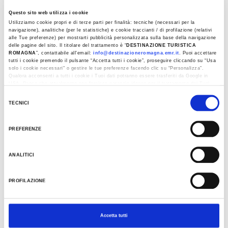
Questo sito web utilizza i cookie
Utilizziamo cookie propri e di terze parti per finalità: tecniche (necessari per la
navigazione), analitiche (per le statistiche) e cookie traccianti / di profilazione (relativi
alle Tue preferenze) per mostrarti pubblicità personalizzata sulla base della navigazione
delle pagine del sito. Il titolare del trattamento è “
DESTINAZIONE TURISTICA
ROMAGNA
”, contattabile all'email:
info@destinazioneromagna.emr.it
. Puoi accettare
GLI ANELLI DEL PO
tutti i cookie premendo il pulsante “Accetta tutti i cookie”, proseguire cliccando su “Usa
solo i cookie necessari" o gestire le tue preferenze facendo clic su “Personalizza”.
Qualora acconsenti a tutti i cookie i Tuoi dati potranno essere trasferiti da Google in
USA, Paese che attualmente non fornisce garanzie idonee per il trattamento dei Tuoi
dati. Google ha dichiarato l’implementazione di misure supplementari di sicurezza a
Selezione
Tutela dei navigatori, che abbiamo valutato essere sufficienti.
TECNICI
del
Al fine di revocare il consenso prestato e visualizzare le informazioni complete sul
consenso
trattamento dati clicca qui:
Cookie Policy
PREFERENZE
ANALITICI
PROFILAZIONE
Accetta tutti