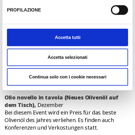
MAIN EVENTS
sufficienti.
PROFILAZIONE
Historische Reproduktion des Kreuzwegs,
am
Al fine di revocare il consenso prestato e visualizzare le
Karfreitag
informazioni complete sul trattamento dati clicca qui:
Diese Prozession in historischen Kostümen
Cookie Policy
Accetta tutti
beginnt an der Kirche San Rocco und zieht mit
Fackeln durch die Gassen der Altstadt.
Die Befreiung von Montegridolfo,
August
Accetta selezionati
Feier des Jahrestags der Befreiung der Gemeinde
Montegridolfo von der deutschen Besatzung, bei
Continua solo con i cookie necessari
der man hautnah in die Vergangenheit eintauchen
kann.
Olio novello in tavola (Neues Olivenöl auf
dem Tisch),
Dezember
Bei diesem Event wird ein Preis für das beste
Olivenöl des Jahres verliehen. Es finden auch
Konferenzen und Verkostungen statt.