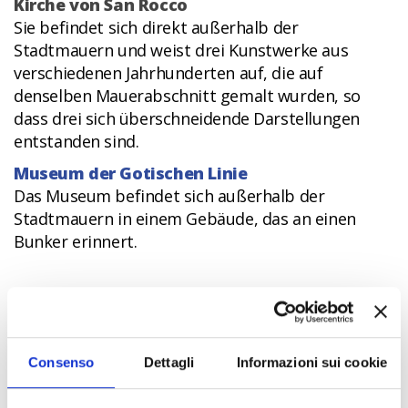
Kirche von San Rocco
Sie befindet sich direkt außerhalb der
Stadtmauern und weist drei Kunstwerke aus
verschiedenen Jahrhunderten auf, die auf
denselben Mauerabschnitt gemalt wurden, so
dass drei sich überschneidende Darstellungen
entstanden sind.
Museum der Gotischen Linie
Das Museum befindet sich außerhalb der
Stadtmauern in einem Gebäude, das an einen
Bunker erinnert.
ON THE TABLE
In und um das Dorf gibt es viele Möglichkeiten
Consenso
Dettagli
Informazioni sui cookie
zum Verkosten von Wein und kulinarischen