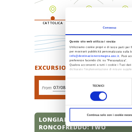
CATTOLICA
MISANO ADRIATICO
RICCION
Consenso
Questo sito web utilizza i cookie
Utilizziamo cookie propri e di terze parti per f
per mostrarti pubblicità personalizzata sulla b
info@destinazioneromagna.emr.it
. Puoi ac
preferenze facendo clic su “Personalizza”.
EXCURSIONS ASPASS
Qualora acconsenti a tutti i cookie i Tuoi da
dichiarato l’implementazione di misure supple
Al fine di revocare il consenso prestato e vis
Selezione
TECNICI
From
del
consenso
Continua solo con i cookie neces
LONGIANO AND
RONCOFREDDO: TWO