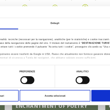
E
RIMINI
BELLARIA -
GATTEO MARE -
IGEA MARINA
CESENATICO
MILA
Dettagli
inalità: tecniche (necessari per la navigazione), analitiche (per le statistiche) e cookie traccianti /
ase della navigazione delle pagine del sito. Il titolare del trattamento è “
DESTINAZIONE TURI
cettare tutti i cookie premendo il pulsante “Accetta tutti i cookie”, proseguire cliccando su “Usa s
ti potranno essere trasferiti da Google in USA, Paese che attualmente non fornisce garanzie idone
mentari di sicurezza a Tutela dei navigatori, che abbiamo valutato essere sufficienti.
ualizzare le informazioni complete sul trattamento dati clicca qui:
Cookie Policy
PREFERENZE
ANALITICI
sari
Accetta selezionati
SAN MAURO PASCOLI. THE
ENCHANTMENT OF POETRY