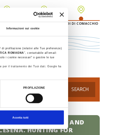
CERVIA -
LIDI RAVENNATI
LIDI DI COMACCHIO
NO MARITTIMA
Informazioni sui cookie
 di profilazione (relativi alle Tue preferenze)
STICA ROMAGNA
”, contattabile all'email:
olo i cookie necessari" o gestire le tue
e per il trattamento dei Tuoi dati. Google ha
SEARCH
PROFILAZIONE
Accetta tutti
BAGNO DI ROMAGNA AND
CESENA. HUNTING FOR