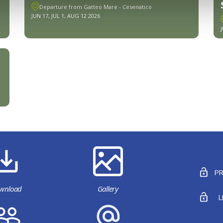
Departure from Gatteo Mare - Cesenatico
JUN 17, JUL 1, AUG 12 2026
PR
wnload
Gallery
L