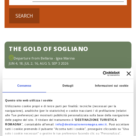
SEARCH
THE GOLD OF SOGLIANO
Departure from Bellaria - Igea Marina
JUN 4, 18, JUL 2, 16, AUG 5, SEP 3 2026
BELOW AND ABOVE
Consenso
Dettagli
Informazioni sui cookie
SANTARCANGELO
Departure from Bellaria - Igea Marina
Questo sito web utilizza i cookie
JUN 10, JUL 22, AUG 26 2026
Utilizziamo cookie propri e di terze parti per finalità: tecniche (necessari per la
navigazione), analitiche (per le statistiche) e cookie traccianti / di profilazione (relativi
alle Tue preferenze) per mostrarti pubblicità personalizzata sulla base della navigazione
delle pagine del sito. Il titolare del trattamento è “
DESTINAZIONE TURISTICA
THE DUAL NATURE OF VERUCCHIO
ROMAGNA
”, contattabile all'email:
info@destinazioneromagna.emr.it
. Puoi accettare
tutti i cookie premendo il pulsante “Accetta tutti i cookie”, proseguire cliccando su “Usa
Departure from Rimini
solo i cookie necessari" o gestire le tue preferenze facendo clic su “Personalizza”.