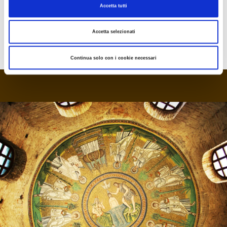
Ancient Beechwoods of the
Casentinesi Forest
Accetta tutti
National Park
and the Sasso Fratino Nature
Reserve for their ecological and biological
Accetta selezionati
uniqueness.
Last update 09/07/2024
Continua solo con i cookie necessari