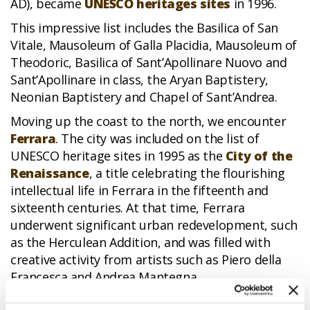
AD), became
UNESCO heritages sites
in 1996.
This impressive list includes the Basilica of San
Vitale, Mausoleum of Galla Placidia, Mausoleum of
Theodoric, Basilica of Sant’Apollinare Nuovo and
Sant’Apollinare in class, the Aryan Baptistery,
Neonian Baptistery and Chapel of Sant’Andrea.
Moving up the coast to the north, we encounter
Ferrara
. The city was included on the list of
UNESCO heritage sites in 1995 as the
City of the
Renaissance
, a title celebrating the flourishing
intellectual life in Ferrara in the fifteenth and
sixteenth centuries. At that time, Ferrara
underwent significant urban redevelopment, such
as the Herculean Addition, and was filled with
creative activity from artists such as Piero della
Francesca and Andrea Mantegna.
In the area around Ferrara, there are two other