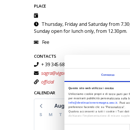
PLACE
Thursday, Friday and Saturday from 7.3
Sunday open for lunch only, from 12.30pm.
Fee
CONTACTS
+ 39 345 6890018
sagra@vigaranopieve.it
Consenso
official
Questo sito web utilizza i cookie
CALENDAR
Utilizziamo cookie propri e di terze parti per f
per mostrarti pubblicità personalizzata sulla b
info@destinazioneromagna.emr.it
. Puoi ac
August 2026
preferenze facendo clic su “Personalizza”.
Qualora acconsenti a tutti i cookie i Tuoi da
S
M
T
W
T
F
S
dichiarato l’implementazione di misure supple
1
Al fine di revocare il consenso prestato e vis
Selezione