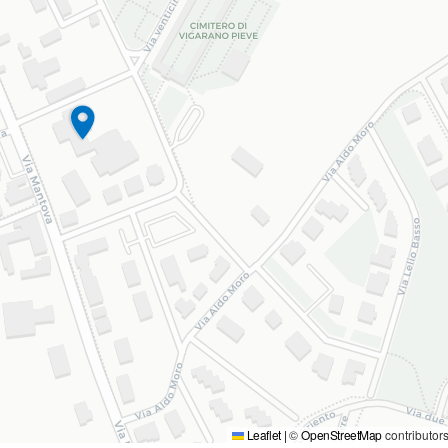
Leaflet
|
©
OpenStreetMap
contributor