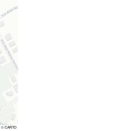
s ©
CARTO