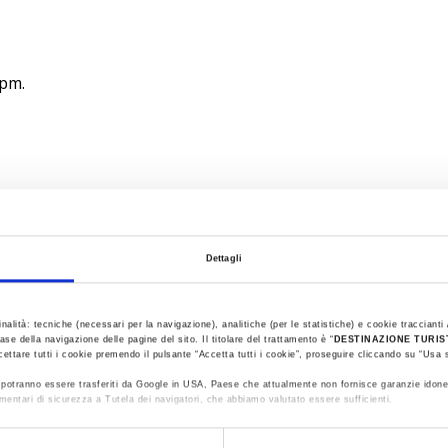
0pm.
Dettagli
inalità: tecniche (necessari per la navigazione), analitiche (per le statistiche) e cookie traccianti /
ase della navigazione delle pagine del sito. Il titolare del trattamento è “
DESTINAZIONE TURI
cettare tutti i cookie premendo il pulsante “Accetta tutti i cookie”, proseguire cliccando su “Usa s
ti potranno essere trasferiti da Google in USA, Paese che attualmente non fornisce garanzie idone
mentari di sicurezza a Tutela dei navigatori, che abbiamo valutato essere sufficienti.
ualizzare le informazioni complete sul trattamento dati clicca qui:
Cookie Policy