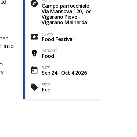
led
PLACE
Campo parrocchiale,
Via Mantova 120, loc.
Vigarano Pieve -
Vigarano Mainarda
EVENTS
then
Food Festival
f into
INTERESTS
Food
to
DATE
y.
Sep 24 - Oct 4 2026
PRICE
Fee