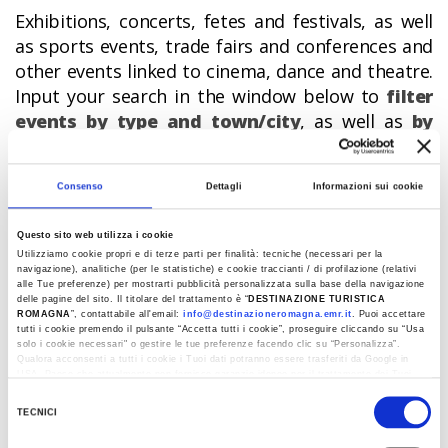
Exhibitions, concerts, fetes and festivals, as well
as sports events, trade fairs and conferences and
other events linked to cinema, dance and theatre.
Input your search in the window below to
filter
events by type and town/city
, as well as
by
date and macro-tourist area
, if you’re still
undecided on your destination.
Consenso
Dettagli
Informazioni sui cookie
Questo sito web utilizza i cookie
Utilizziamo cookie propri e di terze parti per finalità: tecniche (necessari per la
navigazione), analitiche (per le statistiche) e cookie traccianti / di profilazione (relativi
alle Tue preferenze) per mostrarti pubblicità personalizzata sulla base della navigazione
delle pagine del sito. Il titolare del trattamento è “
DESTINAZIONE TURISTICA
EVENTS
ROMAGNA
”, contattabile all'email:
info@destinazioneromagna.emr.it
. Puoi accettare
tutti i cookie premendo il pulsante “Accetta tutti i cookie”, proseguire cliccando su “Usa
solo i cookie necessari" o gestire le tue preferenze facendo clic su “Personalizza”.
Qualora acconsenti a tutti i cookie i Tuoi dati potranno essere trasferiti da Google in
USA, Paese che attualmente non fornisce garanzie idonee per il trattamento dei Tuoi
dati. Google ha dichiarato l’implementazione di misure supplementari di sicurezza a
Selezione
SEARCH ON CALENDAR
Tutela dei navigatori, che abbiamo valutato essere sufficienti.
TECNICI
del
Al fine di revocare il consenso prestato e visualizzare le informazioni complete sul
consenso