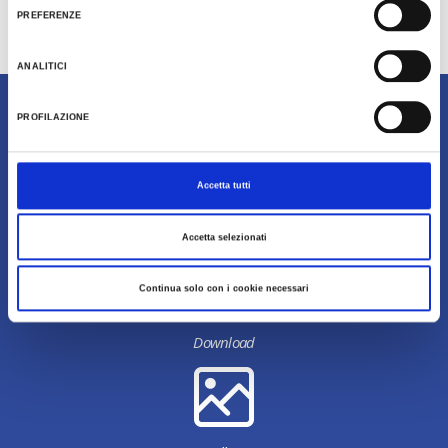
trattamento dati clicca qui:
Cookie Policy
PREFERENZE
No events of your interest were found
ANALITICI
Content owned by Destinazione Turistica Romagna
PROFILAZIONE
Accetta tutti
Accetta selezionati
Continua solo con i cookie necessari
Download