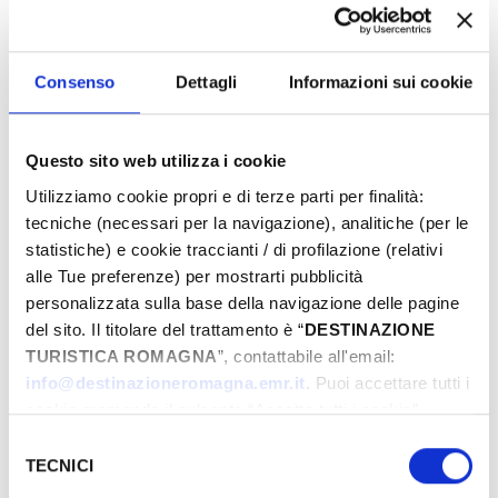
Consenso
Dettagli
Informazioni sui cookie
Questo sito web utilizza i cookie
Utilizziamo cookie propri e di terze parti per finalità:
tecniche (necessari per la navigazione), analitiche (per le
statistiche) e cookie traccianti / di profilazione (relativi
alle Tue preferenze) per mostrarti pubblicità
L’ORA CHE VOLGE IL DISÌO
personalizzata sulla base della navigazione delle pagine
2020 Sep 13 - Dec 31, 2050
del sito. Il titolare del trattamento è “
DESTINAZIONE
Ravenna
TURISTICA ROMAGNA
”, contattabile all'email:
info@destinazioneromagna.emr.it
. Puoi accettare tutti i
cookie premendo il pulsante “Accetta tutti i cookie”,
proseguire cliccando su “Usa solo i cookie necessari" o
Selezione
gestire le tue preferenze facendo clic su “Personalizza”.
TECNICI
del
Qualora acconsenti a tutti i cookie i Tuoi dati potranno
consenso