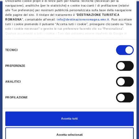
Utilizziamo cookie propri e di terze parti per finalità: tecniche (necessari per la
navigazione), analitiche (per le statistiche) e cookie traccianti / di profilazione (relativi
alle Tue preferenze) per mostrarti pubblicità personalizzata sulla base della navigazione
Content owned by Destinazione Turistica Romagna
delle pagine del sito. Il titolare del trattamento è “
DESTINAZIONE TURISTICA
ROMAGNA
”, contattabile all'email:
info@destinazioneromagna.emr.it
. Puoi accettare
tutti i cookie premendo il pulsante “Accetta tutti i cookie”, proseguire cliccando su “Usa
solo i cookie necessari" o gestire le tue preferenze facendo clic su “Personalizza”.
Qualora acconsenti a tutti i cookie i Tuoi dati potranno essere trasferiti da Google in
USA, Paese che attualmente non fornisce garanzie idonee per il trattamento dei Tuoi
dati. Google ha dichiarato l’implementazione di misure supplementari di sicurezza a
Selezione
Tutela dei navigatori, che abbiamo valutato essere sufficienti.
TECNICI
del
Al fine di revocare il consenso prestato e visualizzare le informazioni complete sul
consenso
trattamento dati clicca qui:
Cookie Policy
PREFERENZE
ANALITICI
Download
PROFILAZIONE
Gallery
Accetta tutti
Accetta selezionati