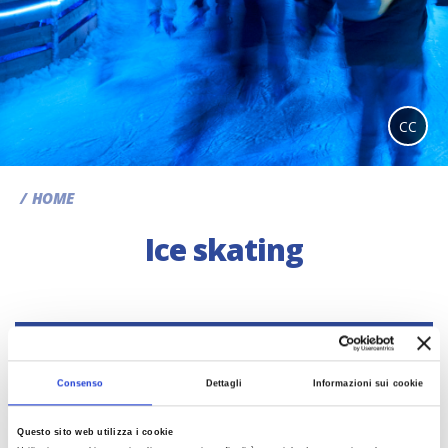
CC
HOME
Ice skating
SEARCH
Consenso
Dettagli
Informazioni sui cookie
Non è stato trovato nessun risultato.
Questo sito web utilizza i cookie
Last update 20/11/2024